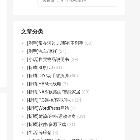
文章分类
[剁手]常在河边走/哪有不剁手
(89)
[剁手]汽车/摩托
(24)
[小店]售卖物品说明书
(29)
[折腾]3D打印
(51)
[折腾]DIY/动手瞎折腾
(60)
[折腾]HAM无线电
(7)
[折腾]NAS/软路由/智能家居
(29)
[折腾]RC遥控/模型/手办
(24)
[折腾]WordPress网站
(1)
[折腾]射箭/户外/运动健身
(39)
[折腾]软件/资源下载
(21)
[生活]碎碎念
(3)