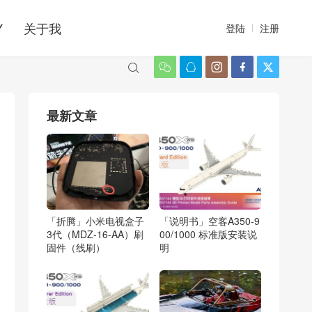
Y
关于我
登陆
注册






最新文章
「折腾」小米电视盒子
「说明书」空客A350-9
3代（MDZ-16-AA）刷
00/1000 标准版安装说
固件（线刷）
明