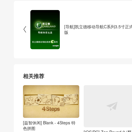
[导航]凯立德移动导航C系列3.5寸正

版
相关推荐
[益智休闲] Blank - 4Steps 特
色拼图