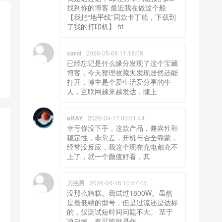
找到你的博客 最近我在做这个船
【我把“地平线”同款卡丁船，下载到
了我的打印机】 ht
carol
2026-05-08 11:18:08
已经忘记是什么缘分发现了这个宝藏
博客，今天整理收藏夹发现居然还能
打开，博主是个爱生活爱分享的牛
人，互联网越来越发达，随上
aRAY
2026-04-17 00:01:44
幸亏你没下手，这款产品，兼容性和
稳定性，非常差，开机与否全靠蒙，
经常没反应，我这个现在充电都充不
上了，就一个颜值好看，其
刀疤男
2026-04-16 10:57:45
没那么糟糕。我试过1800W。虽然
是最低端的型号，但是过流还是达标
的，仅测试短时间问题不大。 至于
说自燃，有可能就是作