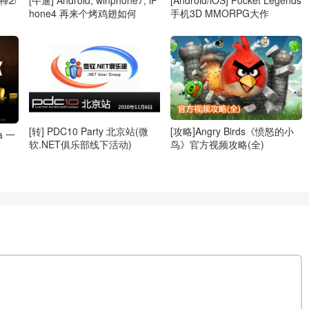
释禅2/
[牛逼] Android, winphone7, iP
[Android/iOS] Pocket Legends
hone4 再来个烤鸡翅如何
手机3D MMORPG大作
[攻略]Angry Birds《愤怒的小
[转] PDC10 Party 北京站(微
ja 一
鸟》官方视频攻略(全)
软.NET俱乐部线下活动)