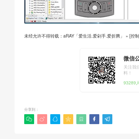
未经允许不得转载：
aRAY「爱生活.爱剁手.爱折腾」
»
[控制
微信公
关注我
料！
9328
分享到：






