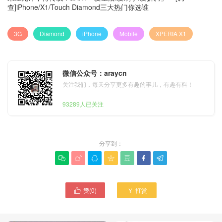
查]iPhone/X1/Touch Diamond三大热门你选谁
3G
Diamond
iPhone
Mobile
XPERIA X1
微信公众号：araycn
关注我们，每天分享更多有趣的事儿，有趣有料！
93289人已关注
分享到：







赞(
0
)
打赏

