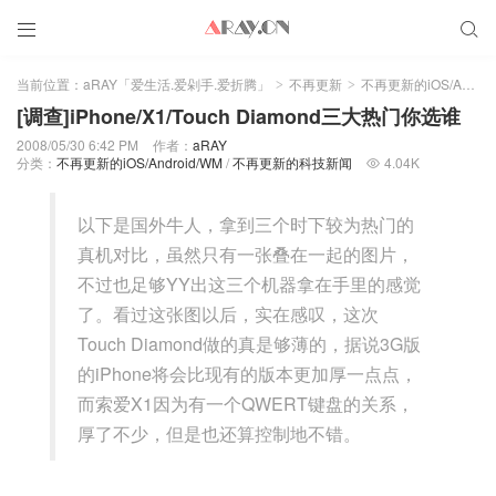


当前位置：
aRAY「爱生活.爱剁手.爱折腾」
不再更新
不再更新的iOS/Android/WM
>
>
[调查]iPhone/X1/Touch Diamond三大热门你选谁
2008/05/30 6:42 PM
作者：
aRAY
分类：
不再更新的iOS/Android/WM
/
不再更新的科技新闻
4.04K

以下是国外牛人，拿到三个时下较为热门的
真机对比，虽然只有一张叠在一起的图片，
不过也足够YY出这三个机器拿在手里的感觉
了。看过这张图以后，实在感叹，这次
Touch Diamond做的真是够薄的，据说3G版
的iPhone将会比现有的版本更加厚一点点，
而索爱X1因为有一个QWERT键盘的关系，
厚了不少，但是也还算控制地不错。