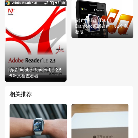
[铃声]提取自Touch
Diamond原版铃声！82个完
整版
[办公]Adobe Reader LE 2.5
PDF文档查看器
相关推荐