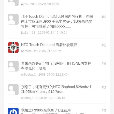
njms
2008-05-31 20:48:34
那个Touch Diamond我见过国内的样机，在国
#6
内上市应该叫S900 手感非常好，3D效果也非
常棒！可惜就看了两眼5555......
jacky1191
2008-05-31 15:10:01
HTC Touch Diamond 看着比较顺眼
#5
berserk
2008-05-31 15:07:15
看来果然是wm的Fans网站，IPHONE的支持
#4
率够低的，哈哈
willbeback
2008-05-30 22:22:40
别忘了，还有更强的HTC Raphael,528mhz主
#3
频,256m的ram，512的rom
cabbage
2008-05-30 19:45:16
我用过P3300(给我哥了),现在用
#2