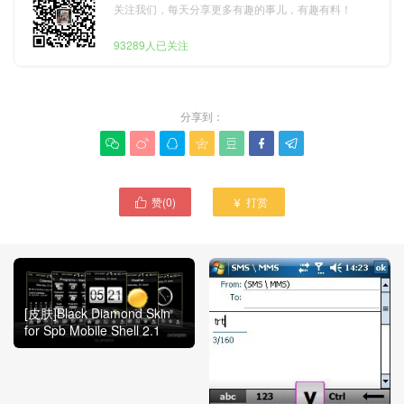
关注我们，每天分享更多有趣的事儿，有趣有料！
93289人已关注
分享到：







赞(
0
)
打赏


[皮肤]Black Diamond Skin
for Spb Mobile Shell 2.1