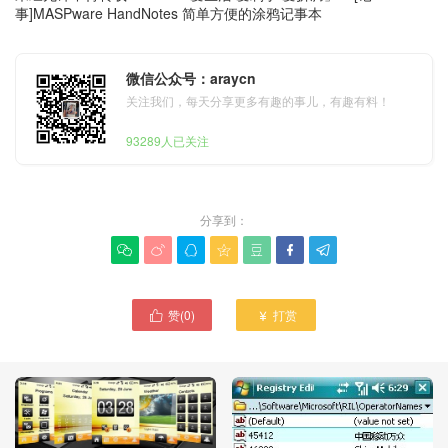
事]MASPware HandNotes 简单方便的涂鸦记事本
微信公众号：araycn
关注我们，每天分享更多有趣的事儿，有趣有料！
93289人已关注
分享到：







赞(
0
)
打赏

