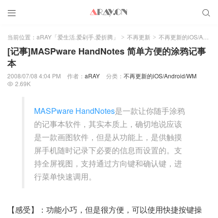


当前位置：
aRAY「爱生活.爱剁手.爱折腾」
不再更新
不再更新的iOS/Android/WM
>
>
[记事]MASPware HandNotes 简单方便的涂鸦记事
本
2008/07/08 4:04 PM
作者：
aRAY
分类：
不再更新的iOS/Android/WM
2.69K

MASPware HandNotes
是一款让你随手涂鸦
的记事本软件，其实本质上，确切地说应该
是一款画图软件，但是从功能上，是供触摸
屏手机随时记录下必要的信息而设置的。支
持全屏视图，支持通过方向键和确认键，进
行菜单快速调用。
【感受】：功能小巧，但是很方便，可以使用快捷按键操