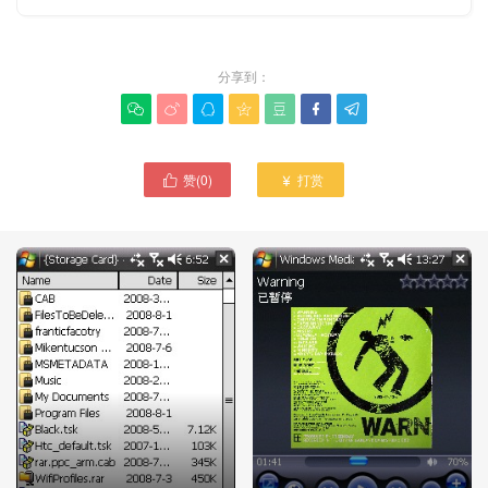
分享到：







赞(
0
)
打赏

