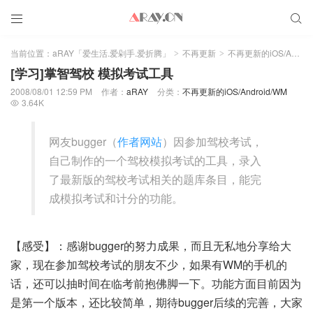


当前位置：
aRAY「爱生活.爱剁手.爱折腾」
不再更新
不再更新的iOS/Android/WM
>
>
[学习]掌智驾校 模拟考试工具
2008/08/01 12:59 PM
作者：
aRAY
分类：
不再更新的iOS/Android/WM
3.64K

网友bugger（
作者网站
）因参加驾校考试，
自己制作的一个驾校模拟考试的工具，录入
了最新版的驾校考试相关的题库条目，能完
成模拟考试和计分的功能。
【感受】：感谢bugger的努力成果，而且无私地分享给大
家，现在参加驾校考试的朋友不少，如果有WM的手机的
话，还可以抽时间在临考前抱佛脚一下。功能方面目前因为
是第一个版本，还比较简单，期待bugger后续的完善，大家