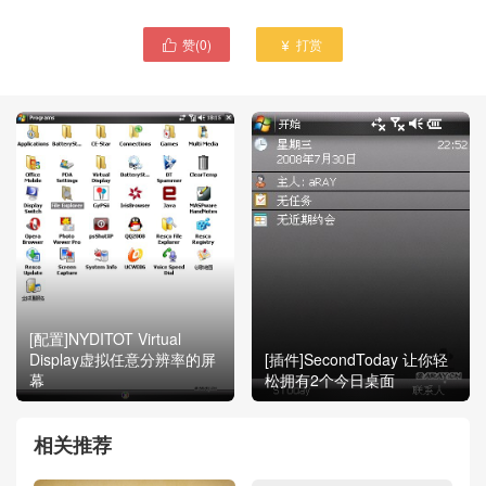
赞(
0
)
打赏


[配置]NYDITOT Virtual
Display虚拟任意分辨率的屏
[插件]SecondToday 让你轻
幕
松拥有2个今日桌面
相关推荐