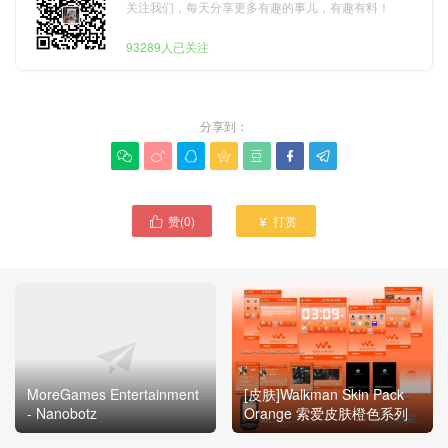
关注我们，每天分享更多有趣的事儿，有趣有料！
93289人已关注
分享到：







赞(
0
)
打赏


MoreGames Entertainment
[皮肤]Walkman Skin Pack
- Nanobotz
Orange 索爱皮肤橙色系列