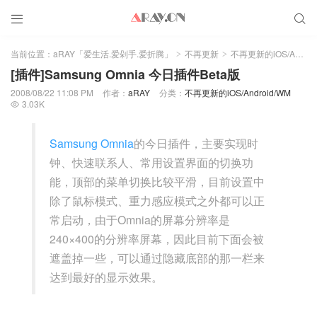


当前位置：
aRAY「爱生活.爱剁手.爱折腾」
不再更新
不再更新的iOS/Android/WM
>
>
[插件]Samsung Omnia 今日插件Beta版
2008/08/22 11:08 PM
作者：
aRAY
分类：
不再更新的iOS/Android/WM
3.03K

Samsung Omnia
的今日插件，主要实现时
钟、快速联系人、常用设置界面的切换功
能，顶部的菜单切换比较平滑，目前设置中
除了鼠标模式、重力感应模式之外都可以正
常启动，由于Omnia的屏幕分辨率是
240×400的分辨率屏幕，因此目前下面会被
遮盖掉一些，可以通过隐藏底部的那一栏来
达到最好的显示效果。