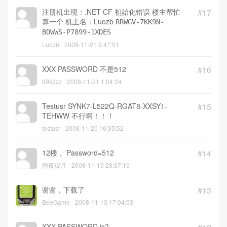
注册成功，但不能看XXX台，全要密码，随便
#18
输入密码不行的，密码注册也用了，不行。怎
么办呀？
BPTQ
2008-11-21 10:25:30
注册机出现：.NET CF 初始化错误 楼主帮忙
#17
算一个 机主名：Luozb
RRWGV-7KK9N-
BDWWS-P7899-1XDES
Luozb
2008-11-21 9:47:51
XXX PASSWORD 不是512
#16
999zzz
2008-11-21 1:04:34
Testusr SYNK7-L522Q-RGAT8-XXSY1-
#15
TEHWW 不行啊！！！
testusr
2008-11-20 16:35:52
12楼， Password=512
#14
雨夜观月
2008-11-19 23:37:10