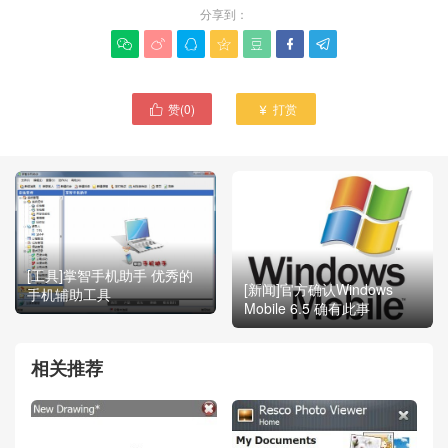
分享到：







赞(
0
)
打赏


[工具]掌智手机助手 优秀的
[新闻]官方确认Windows
手机辅助工具
Mobile 6.5 确有此事
相关推荐