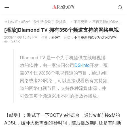


当前位置：
aRAY「爱生活.爱剁手.爱折腾」
不再更新
不再更新的iOS/Android/WM
>
>
[播放]Diamond TV 拥有358个频道支持的网络电视
2008/11/08 10:48 PM
作者：
aRAY
分类：
不再更新的iOS/Android/WM
10.58K

Diamond TV 是一个为手机提供在线电视播
放的软件，由一家法国公司
DS-Info
开发，覆
盖37个国家358个电视频道的节目，通过wifi
网络或者3G网络，可以直接观看所有支持频
道的网络电视节目，支持多种流媒体源，并
可设置每个频道采用不同的播放器播放。
【感受】：测试了一下CCTV 9外语台，通过wifi连接2M的
ADSL，缓冲大概需要20秒时间，随后播放期间还是有间断