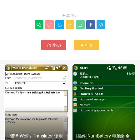
分享到：







赞(
0
)
打赏


[翻译]Wolf's Translator 使用
[插件]NumBattery 电池剩余