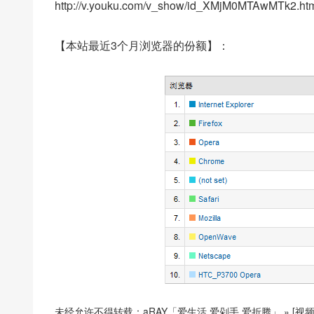
http://v.youku.com/v_show/id_XMjM0MTAwMTk2.ht
【本站最近3个月浏览器的份额】：
未经允许不得转载：
aRAY「爱生活.爱剁手.爱折腾」
»
[视频