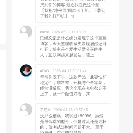
找到你的博客 最近我在做这个船
【我把“地平线”同款卡丁船，下载到
了我的打印机】 ht
carol
2026-05-08 11:18:08
已经忘记是什么缘分发现了这个宝藏
博客，今天整理收藏夹发现居然还能
打开，博主是个爱生活爱分享的牛
人，互联网越来越发达，随上
aRAY
2026-04-17 00:01:44
幸亏你没下手，这款产品，兼容性和
稳定性，非常差，开机与否全靠蒙，
经常没反应，我这个现在充电都充不
上了，就一个颜值好看，其
刀疤男
2026-04-16 10:57:45
没那么糟糕。我试过1800W。虽然
是最低端的型号，但是过流还是达标
的，仅测试短时间问题不大。 至于
说自燃，有可能就是作