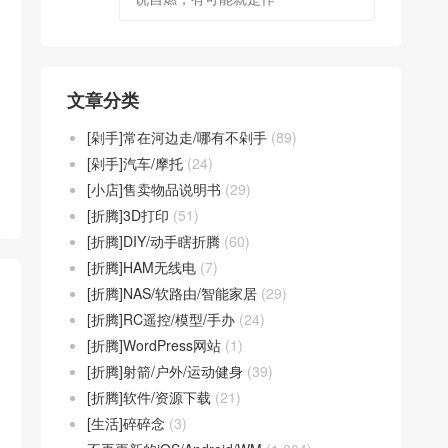
文章分类
[剁手]常在河边走/哪有不剁手
(89)
[剁手]汽车/摩托
(24)
[小店]售卖物品说明书
(29)
[折腾]3D打印
(51)
[折腾]DIY/动手瞎折腾
(60)
[折腾]HAM无线电
(7)
[折腾]NAS/软路由/智能家居
(29)
[折腾]RC遥控/模型/手办
(24)
[折腾]WordPress网站
(1)
[折腾]射箭/户外/运动健身
(39)
[折腾]软件/资源下载
(21)
[生活]碎碎念
(3)