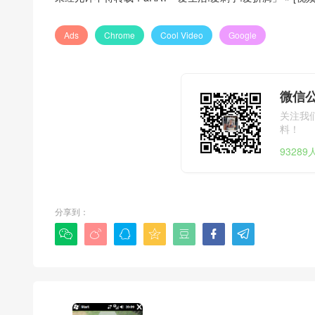
Ads
Chrome
Cool Video
Google
微信公
关注我
料！
9328
分享到：






