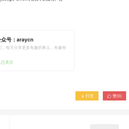
众号：araycn
们，每天分享更多有趣的事儿，有趣有
9人已关注
打赏
赞(
0
)

