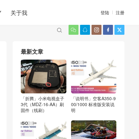
Y
关于我
登陆
注册






最新文章
「折腾」小米电视盒子
「说明书」空客A350-9
3代（MDZ-16-AA）刷
00/1000 标准版安装说
固件（线刷）
明