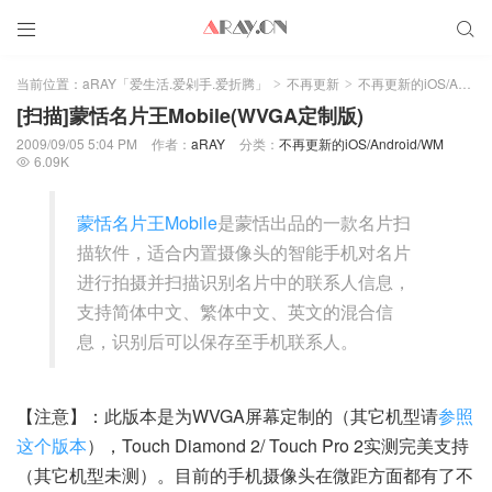


当前位置：
aRAY「爱生活.爱剁手.爱折腾」
不再更新
不再更新的iOS/Android/WM
>
>
[扫描]蒙恬名片王Mobile(WVGA定制版)
2009/09/05 5:04 PM
作者：
aRAY
分类：
不再更新的iOS/Android/WM
6.09K

蒙恬名片王Mobile
是蒙恬出品的一款名片扫
描软件，适合内置摄像头的智能手机对名片
进行拍摄并扫描识别名片中的联系人信息，
支持简体中文、繁体中文、英文的混合信
息，识别后可以保存至手机联系人。
【注意】：此版本是为WVGA屏幕定制的（其它机型请
参照
这个版本
），Touch Diamond 2/ Touch Pro 2实测完美支持
（其它机型未测）。目前的手机摄像头在微距方面都有了不