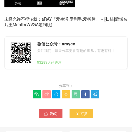
未经允许不得转载：
aRAY「爱生活.爱剁手.爱折腾」
»
[扫描]蒙恬名
片王Mobile(WVGA定制版)
微信公众号：araycn
关注我们，每天分享更多有趣的事儿，有趣有料！
93289人已关注
分享到：







赞(
0
)
打赏

