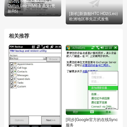
[ROM]Touch Diamond 2
Duttys Leo WM6.5 英文(更
新R5)
[新机]新旗舰HTC HD2(Leo)
欧洲地区率先正式发售
相关推荐
[同步]Google官方的在线Sync
服务