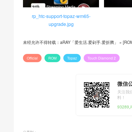
rp_htc-support-topaz-wm65-
upgrade.jpg
未经允许不得转载：
aRAY「爱生活.爱剁手.爱折腾」
»
[RO
Official
ROM
Topaz
Touch Diamond 2
微信公
关注我
料！
9328
分享到：