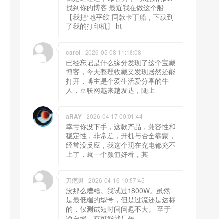
找到你的博客 最近我在做这个船
【我把“地平线”同款卡丁船，下载到
了我的打印机】 ht
carol
2026-05-08 11:18:08
已经忘记是什么缘分发现了这个宝藏
博客，今天整理收藏夹发现居然还能
打开，博主是个爱生活爱分享的牛
人，互联网越来越发达，随上
aRAY
2026-04-17 00:01:44
幸亏你没下手，这款产品，兼容性和
稳定性，非常差，开机与否全靠蒙，
经常没反应，我这个现在充电都充不
上了，就一个颜值好看，其
刀疤男
2026-04-16 10:57:45
没那么糟糕。我试过1800W。虽然
是最低端的型号，但是过流还是达标
的，仅测试短时间问题不大。 至于
说自燃，有可能就是作