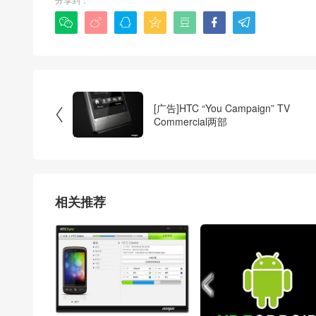







[广告]HTC “You Campaign” TV

Commercial两部
相关推荐