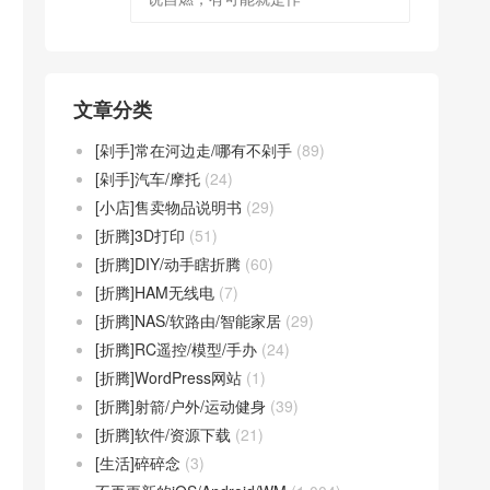
文章分类
[剁手]常在河边走/哪有不剁手
(89)
[剁手]汽车/摩托
(24)
[小店]售卖物品说明书
(29)
[折腾]3D打印
(51)
[折腾]DIY/动手瞎折腾
(60)
[折腾]HAM无线电
(7)
[折腾]NAS/软路由/智能家居
(29)
[折腾]RC遥控/模型/手办
(24)
[折腾]WordPress网站
(1)
[折腾]射箭/户外/运动健身
(39)
[折腾]软件/资源下载
(21)
[生活]碎碎念
(3)