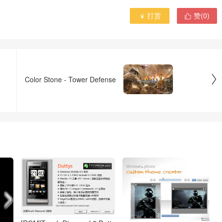
打赏
赞(
0
)



Color Stone - Tower Defense