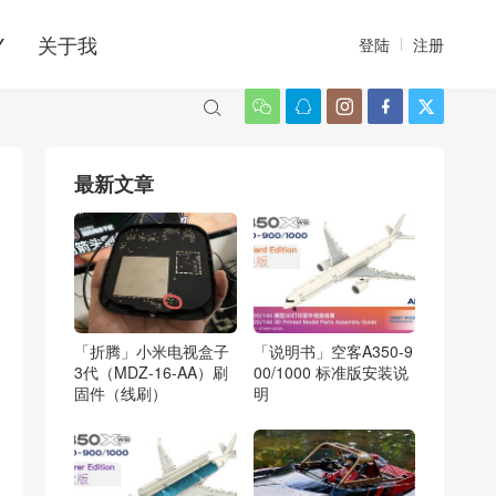
Y
关于我
登陆
注册






最新文章
「折腾」小米电视盒子
「说明书」空客A350-9
3代（MDZ-16-AA）刷
00/1000 标准版安装说
固件（线刷）
明