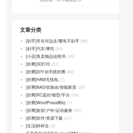
文章分类
[剁手]常在河边走/哪有不剁手
(89)
[剁手]汽车/摩托
(24)
[小店]售卖物品说明书
(29)
[折腾]3D打印
(51)
[折腾]DIY/动手瞎折腾
(60)
[折腾]HAM无线电
(7)
[折腾]NAS/软路由/智能家居
(29)
[折腾]RC遥控/模型/手办
(24)
[折腾]WordPress网站
(1)
[折腾]射箭/户外/运动健身
(39)
[折腾]软件/资源下载
(21)
[生活]碎碎念
(3)