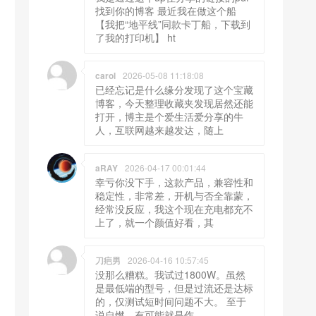
找到你的博客 最近我在做这个船
【我把“地平线”同款卡丁船，下载到
了我的打印机】 ht
carol
2026-05-08 11:18:08
已经忘记是什么缘分发现了这个宝藏
博客，今天整理收藏夹发现居然还能
打开，博主是个爱生活爱分享的牛
人，互联网越来越发达，随上
aRAY
2026-04-17 00:01:44
幸亏你没下手，这款产品，兼容性和
稳定性，非常差，开机与否全靠蒙，
经常没反应，我这个现在充电都充不
上了，就一个颜值好看，其
刀疤男
2026-04-16 10:57:45
没那么糟糕。我试过1800W。虽然
是最低端的型号，但是过流还是达标
的，仅测试短时间问题不大。 至于
说自燃，有可能就是作