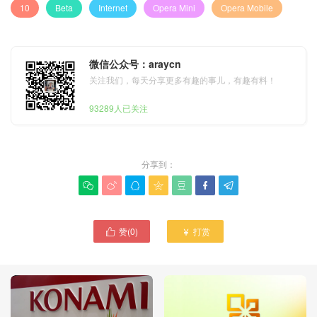
10
Beta
Internet
Opera Mini
Opera Mobile
微信公众号：araycn
关注我们，每天分享更多有趣的事儿，有趣有料！
93289人已关注
分享到：







赞(
0
)
打赏

