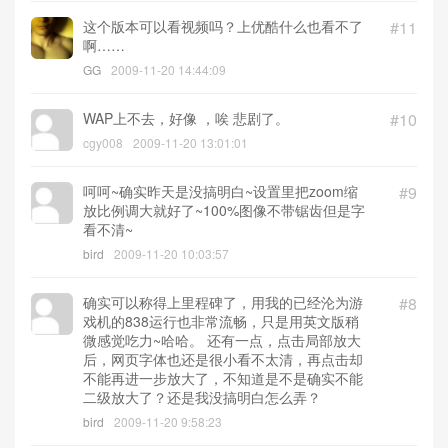
这个版本可以看视频吗？上优酷什么也看不了
#11
啊……
GG
2009-11-20 14:44:09
WAP上不去，好像 ，唉 悲剧了。
#10
cgy008
2009-11-20 13:01:01
呵呵~确实昨天是没搞明白~设置里把zoom缩
#9
放比例调大就好了~100%图像不带锯齿但是字
看不清~
bird
2009-11-20 10:03:57
确实可以称得上里程碑了，用我的已经沦为游
#8
戏机的838运行也非常流畅，只是用英文版稍
微感觉吃力~哈哈。 还有一点，点击局部放大
后，网页字体也还是很小看不太清，再点击却
不能再进一步放大了，不知道是不是确实不能
二级放大了？还是我没搞明白怎么弄？
bird
2009-11-20 9:58:23