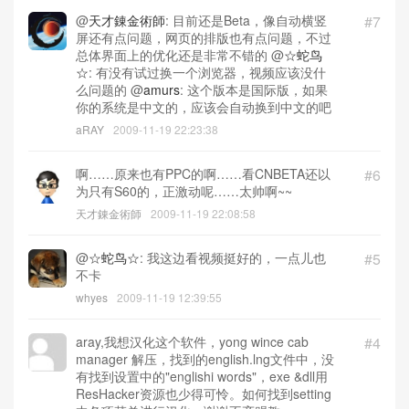
@
天才錬金術師
: 目前还是Beta，像自动横竖
#7
屏还有点问题，网页的排版也有点问题，不过
总体界面上的优化还是非常不错的 @
☆蛇鸟
☆
: 有没有试过换一个浏览器，视频应该没什
么问题的 @
amurs
: 这个版本是国际版，如果
你的系统是中文的，应该会自动换到中文的吧
aRAY
2009-11-19 22:23:38
啊……原来也有PPC的啊……看CNBETA还以
#6
为只有S60的，正激动呢……太帅啊~~
天才錬金術師
2009-11-19 22:08:58
@
☆蛇鸟☆
: 我这边看视频挺好的，一点儿也
#5
不卡
whyes
2009-11-19 12:39:55
aray,我想汉化这个软件，yong wince cab
#4
manager 解压，找到的english.lng文件中，没
有找到设置中的"englishi words"，exe &dll用
ResHacker资源也少得可怜。如何找到setting