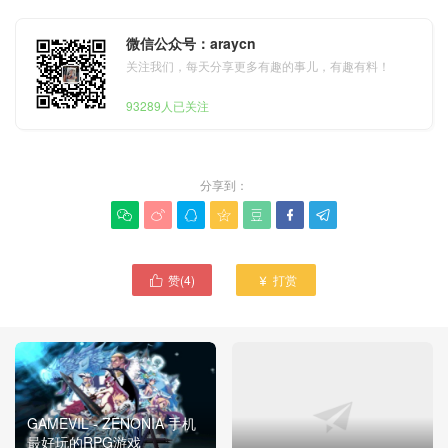
微信公众号：araycn
关注我们，每天分享更多有趣的事儿，有趣有料！
93289人已关注
分享到：







赞(
4
)
打赏


GAMEVIL - ZENONIA 手机
最好玩的RPG游戏