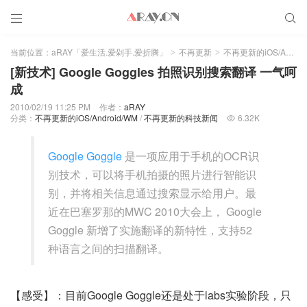


当前位置：
aRAY「爱生活.爱剁手.爱折腾」
不再更新
不再更新的iOS/Android/WM
>
>
[新技术] Google Goggles 拍照识别搜索翻译 一气呵
成
2010/02/19 11:25 PM
作者：
aRAY
分类：
不再更新的iOS/Android/WM
/
不再更新的科技新闻
6.32K

Google Goggle
是一项应用于手机的OCR识
别技术，可以将手机拍摄的照片进行智能识
别，并将相关信息通过搜索显示给用户。最
近在巴塞罗那的MWC 2010大会上， Google
Goggle 新增了实施翻译的新特性，支持52
种语言之间的扫描翻译。
【感受】：目前Google Goggle还是处于labs实验阶段，只