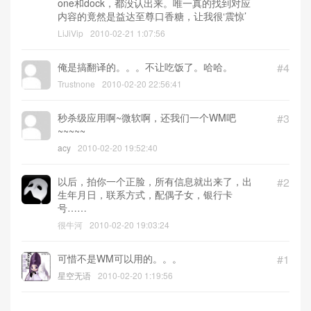
one和dock，都没认出来。唯一真的找到对应
内容的竟然是益达至尊口香糖，让我很‘震惊’
LiJiVip
2010-02-21 1:07:56
俺是搞翻译的。。。不让吃饭了。哈哈。
#4
Trustnone
2010-02-20 22:56:41
秒杀级应用啊~微软啊，还我们一个WM吧
#3
~~~~~
acy
2010-02-20 19:52:40
以后，拍你一个正脸，所有信息就出来了，出
#2
生年月日，联系方式，配偶子女，银行卡
号……
很牛河
2010-02-20 19:03:24
可惜不是WM可以用的。。。
#1
星空无语
2010-02-20 1:19:56