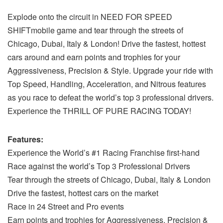
Explode onto the circuit in NEED FOR SPEED
SHIFTmobile game and tear through the streets of
Chicago, Dubai, Italy & London! Drive the fastest, hottest
cars around and earn points and trophies for your
Aggressiveness, Precision & Style. Upgrade your ride with
Top Speed, Handling, Acceleration, and Nitrous features
as you race to defeat the world’s top 3 professional drivers.
Experience the THRILL OF PURE RACING TODAY!
Features:
Experience the World’s #1 Racing Franchise first-hand
Race against the world’s Top 3 Professional Drivers
Tear through the streets of Chicago, Dubai, Italy & London
Drive the fastest, hottest cars on the market
Race in 24 Street and Pro events
Earn points and trophies for Aggressiveness, Precision &