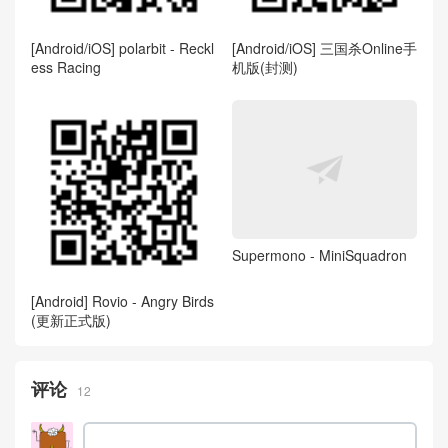
[Android/iOS] polarbit - Reckl
[Android/iOS] 三国杀Online手
ess Racing
机版(封测)
Supermono - MiniSquadron
[Android] Rovio - Angry Birds
(更新正式版)
评论
12