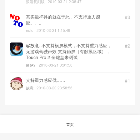
浪漫复刻版
2010-03-21 2:38:47
其实最杯具的就在于此，不支持重力感
#3
应。。。
noto
2010-03-21 1:15:49
@
故意
: 不支持横屏模式，不支持重力感应，
#2
无游戏驾驶声效 支持触屏（有触摸区域），
Touch Pro 2 全键盘未测试
aRAY
2010-03-21 0:01:50
支持重力感应伐……
#1
故意
2010-03-20 23:58:56
首页
© 2026
aRAY「爱生活.爱剁手.爱折腾」
沪ICP备12047240号-1
沪公网安备
31023002000361号