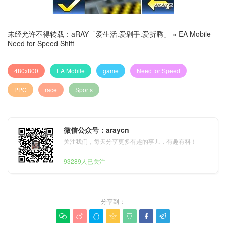
未经允许不得转载：
aRAY「爱生活.爱剁手.爱折腾」
»
EA Mobile -
Need for Speed Shift
480x800
EA Mobile
game
Need for Speed
PPC
race
Sports
微信公众号：araycn
关注我们，每天分享更多有趣的事儿，有趣有料！
93289人已关注
分享到：






