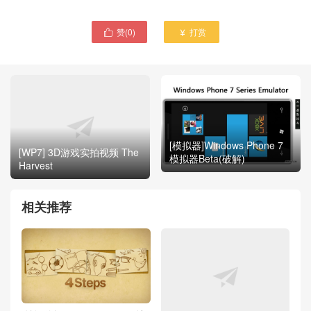
赞(
0
)
打赏


[模拟器]Windows Phone 7
[WP7] 3D游戏实拍视频 The
模拟器Beta(破解)
Harvest
相关推荐