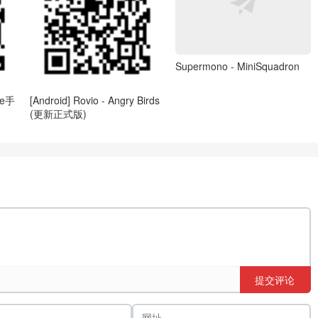
Supermono - MiniSquadron
ne手
[Android] Rovio - Angry Birds
(更新正式版)
提交评论