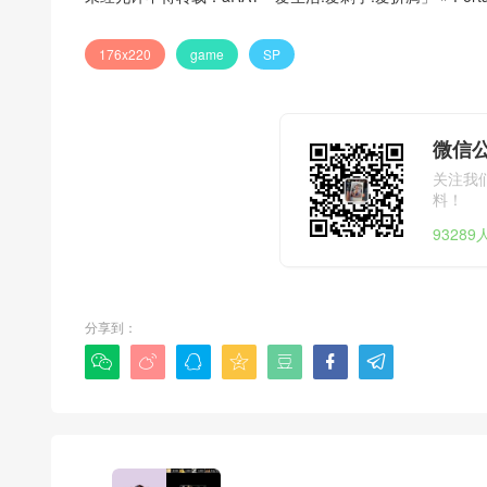
176x220
game
SP
微信公
关注我
料！
9328
分享到：






