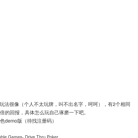
玩法很像（个人不太玩牌，叫不出名字，呵呵），有2个相同
3倍的回报，具体怎么玩自己琢磨一下吧。
，绿色demo版（待找注册码）
able Games- Drive Thru Poker