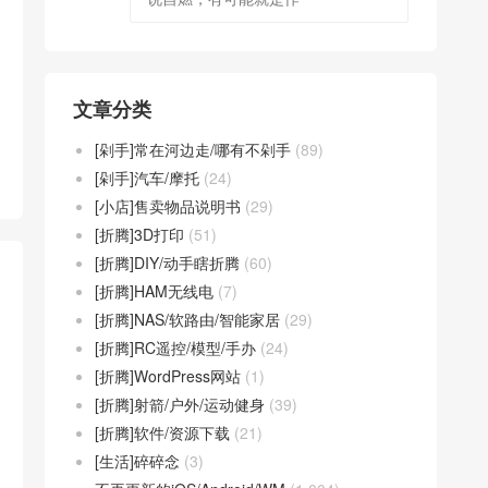
文章分类
[剁手]常在河边走/哪有不剁手
(89)
[剁手]汽车/摩托
(24)
[小店]售卖物品说明书
(29)
[折腾]3D打印
(51)
[折腾]DIY/动手瞎折腾
(60)
[折腾]HAM无线电
(7)
[折腾]NAS/软路由/智能家居
(29)
[折腾]RC遥控/模型/手办
(24)
[折腾]WordPress网站
(1)
[折腾]射箭/户外/运动健身
(39)
[折腾]软件/资源下载
(21)
[生活]碎碎念
(3)