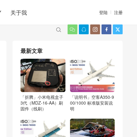
Y
关于我
登陆
注册






最新文章
「折腾」小米电视盒子
「说明书」空客A350-9
3代（MDZ-16-AA）刷
00/1000 标准版安装说
固件（线刷）
明