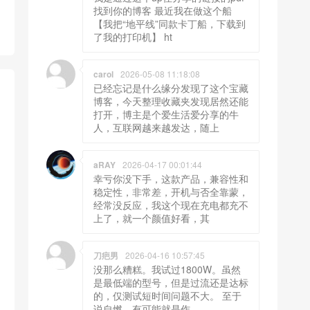
找到你的博客 最近我在做这个船
【我把“地平线”同款卡丁船，下载到
了我的打印机】 ht
carol
2026-05-08 11:18:08
已经忘记是什么缘分发现了这个宝藏
博客，今天整理收藏夹发现居然还能
打开，博主是个爱生活爱分享的牛
人，互联网越来越发达，随上
aRAY
2026-04-17 00:01:44
幸亏你没下手，这款产品，兼容性和
稳定性，非常差，开机与否全靠蒙，
经常没反应，我这个现在充电都充不
上了，就一个颜值好看，其
刀疤男
2026-04-16 10:57:45
没那么糟糕。我试过1800W。虽然
是最低端的型号，但是过流还是达标
的，仅测试短时间问题不大。 至于
说自燃，有可能就是作