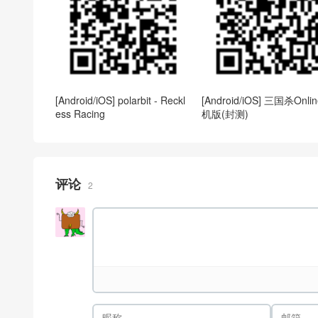
[Android/iOS] polarbit - Reckl
[Android/iOS] 三国杀Onli
ess Racing
机版(封测)
评论
2