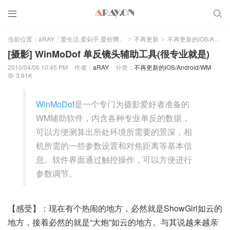


当前位置：
aRAY「爱生活.爱剁手.爱折腾」
不再更新
不再更新的iOS/Android/WM
>
>
[摄影] WinMoDof 单反镜头辅助工具(很专业就是)
2010/04/06 10:45 PM
作者：
aRAY
分类：
不再更新的iOS/Android/WM
3.91K

WinMoDof
是一个专门为摄影爱好者准备的
WM辅助软件，内含各种专业单反的数据，
可以方便测算出所处环境所需要的景深，相
机所需的一些参数设置和对焦距离等基本信
息。软件界面通过触控操作，可以方便进行
参数调节。
【感受】：现在有个热闹的地方，必然就是ShowGirl如云的
地方，接着必然的就是“大炮”如云的地方。与其说越来越亲