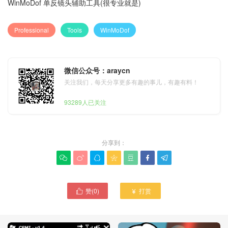
WinMoDof 单反镜头辅助工具(很专业就是)
Professional
Tools
WinMoDof
微信公众号：araycn
关注我们，每天分享更多有趣的事儿，有趣有料！
93289人已关注
分享到：







赞(
0
)
打赏

