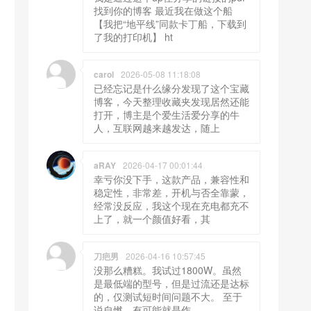
找到你的博客 最近我在做这个船
【我把“地平线”同款卡丁船，下载到
了我的打印机】 ht
carol
2026-05-08 11:18:08
已经忘记是什么缘分发现了这个宝藏
博客，今天整理收藏夹发现居然还能
打开，博主是个爱生活爱分享的牛
人，互联网越来越发达，随上
aRAY
2026-04-17 00:01:44
幸亏你没下手，这款产品，兼容性和
稳定性，非常差，开机与否全靠蒙，
经常没反应，我这个现在充电都充不
上了，就一个颜值好看，其
刀疤男
2026-04-16 10:57:45
没那么糟糕。我试过1800W。虽然
是最低端的型号，但是过流还是达标
的，仅测试短时间问题不大。 至于
说自燃，有可能就是作