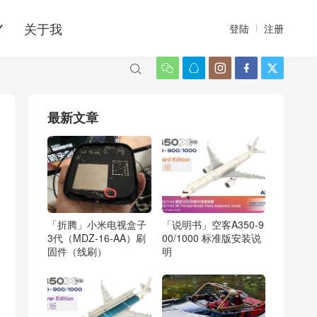
Y
关于我
登陆
注册






最新文章
「折腾」小米电视盒子
「说明书」空客A350-9
3代（MDZ-16-AA）刷
00/1000 标准版安装说
固件（线刷）
明