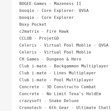
BOGEE-Games - Mazeness II
booqio - Core Explorer- QVGA
booqio - Core Explorer
Boxy Pocket
c2matrix - Fire Hawk
CCLUB - ProjetGD
Celeris - Virtual Pool Moblie - QVGA
Celeris - Virtual Pool Moblie
CH Games - Dungeon & Hero
Club i-mate - Backgammon Multiplayer
Club i-mate - Lines Multiplayer
Club i-mate - Pool Multiplayer
Concrete - 3D Constructo Combat
Concrete - No Limit Texa's HoldEm
crazysoft - Snake Deluxe
Cronotech - 6th Gear - Ultimate Chall