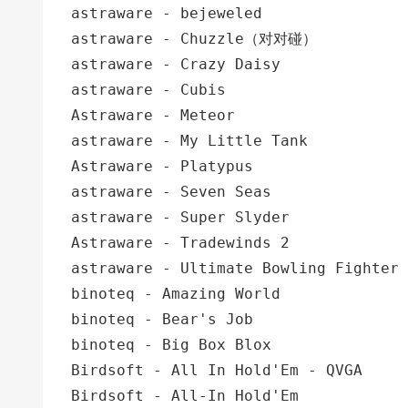
astraware - bejeweled
astraware - Chuzzle（对对碰）
astraware - Crazy Daisy
astraware - Cubis
Astraware - Meteor
astraware - My Little Tank
Astraware - Platypus
astraware - Seven Seas
astraware - Super Slyder
Astraware - Tradewinds 2
astraware - Ultimate Bowling Fighter
binoteq - Amazing World
binoteq - Bear's Job
binoteq - Big Box Blox
Birdsoft - All In Hold'Em - QVGA
Birdsoft - All-In Hold'Em