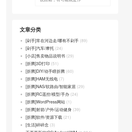
文章分类
[剁手]常在河边走/哪有不剁手
(89)
[剁手]汽车/摩托
(24)
[小店]售卖物品说明书
(29)
[折腾]3D打印
(51)
[折腾]DIY/动手瞎折腾
(60)
[折腾]HAM无线电
(7)
[折腾]NAS/软路由/智能家居
(29)
[折腾]RC遥控/模型/手办
(24)
[折腾]WordPress网站
(1)
[折腾]射箭/户外/运动健身
(39)
[折腾]软件/资源下载
(21)
[生活]碎碎念
(3)