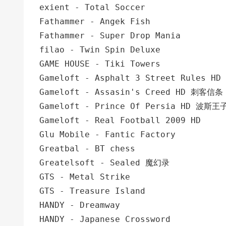
exient - Total Soccer
Fathammer - Angek Fish
Fathammer - Super Drop Mania
filao - Twin Spin Deluxe
GAME HOUSE - Tiki Towers
Gameloft - Asphalt 3 Street Rules HD
Gameloft - Assasin's Creed HD 刺客信条
Gameloft - Prince Of Persia HD 波斯王
Gameloft - Real Football 2009 HD
Glu Mobile - Fantic Factory
Greatbal - BT chess
Greatelsoft - Sealed 魔幻录
GTS - Metal Strike
GTS - Treasure Island
HANDY - Dreamway
HANDY - Japanese Crossword