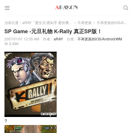


当前位置：
aRAY「爱生活.爱剁手.爱折腾」
不再更新
不再更新的iOS/Android/WM
>
>
SP Game -元旦礼物 K-Rally 真正SP版！
2007/01/01 12:35 AM
作者：
aRAY
分类：
不再更新的iOS/Android/WM
5.39K

?