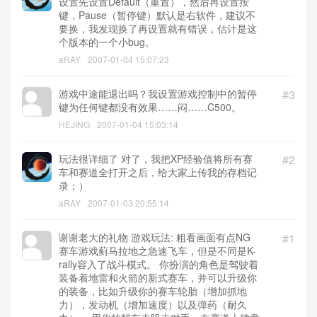
设置先设置Default（重置），然后再设置按
键，Pause（暂停键）默认是右软件，建议不
要换，我发现换了再设置就有错误，估计是这
个版本的一个小bug。
aRAY
2007-01-04 15:07:23
游戏中途能退出吗？我设置游戏控制中的暂停
#3
键为任何键都没有效果……闷……C500。
HEJING
2007-01-04 15:03:14
玩法很详细了 对了，我把XP经验值将所有赛
#2
车和赛道全打开之后，给大家上传我的存档记
录；）
aRAY
2007-01-03 20:55:14
谢谢老大的礼物 游戏玩法: 粗看画面有点NG
#1
赛车游戏蓟马拉地之急速飞车，但是不同是K-
rally容入了战斗模式。 你扮演的角色是驾驶着
装备着地雷和火箭的新式赛车，并可以升级你
的装备，比如升级你的赛车轮胎（增加抓地
力），发动机（增加速度）以及弹药（耐久