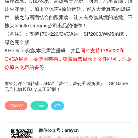
爆炸效果、阴影效果、高级粒子系统（雨天，汽车冒烟，爆
炸火花等），加上立体声+原始音轨，容入大量真实的爆破
声，使之与画面结合的跟紧凑，让人有身临其境的感觉。不
愧为Infinite Dreams公司出品的佳作！
【备注】：支持176×220/QVGA屏，SP2003/WM5系统，
绿色完全版
KRally.rar此版本无需注册码，并且
同时支持176×220和
QVGA屏幕，要使用存档，覆盖游戏目录下文件即可，注意
你原来文档的备份
未经允许不得转载：
aRAY「爱生活.爱剁手.爱折腾」
»
SP Game -
元旦礼物 K-Rally 真正SP版！
176x220
game
SP
微信公众号：araycn
关注我们，每天分享更多有趣的事儿，有趣有料！