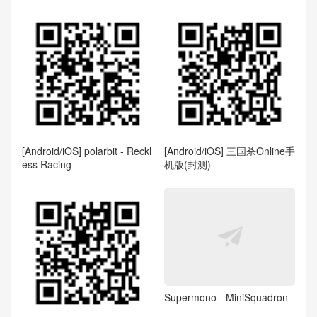
[Android/iOS] polarbit - Reckl
[Android/iOS] 三国杀Online手
ess Racing
机版(封测)
Supermono - MiniSquadron