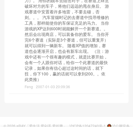
力）。 用你的靓车去阻击对手，在赛道上肆意
破坏对方的车子，将他们远远的甩在身后。 游
戏赛道中安置着许多地雷，不要去碰，否
则。。。 汽车冒烟时记的去赛道中找寻维修的
工具，那样能使你的车保证充足的马力。 当你
游戏的XP达到600时就能解开一个新赛道。。
然后会出现商店，可以装备你的爱车。 当你开
完6个赛道（实际是3个赛道，但可以重复开）
就可以得到一辆新车。 随着XP值的增加，赛
道也会逐渐开启，也会有新车出现。 （注：游
戏中还有一个很有趣的模式，就是比赛开始，
会有一个人跟你对话，给你一个此赛道的最快
记录，如果你有信心超过这时间的话，就下
拄，你下100，赢的话就可以拿到200。。依
此类推）
Feng
2007-01-03 20:09:36
© 2026
aRAY「爱生活.爱剁手.爱折腾」
沪ICP备12047240号-1
沪公网安备
31023002000361号