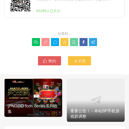
93289人已关注
分享到：







赞(
0
)
打赏


[PNG]3D Icon Series系列收
重要公告！ - 本站SP手机游
集
戏群调整