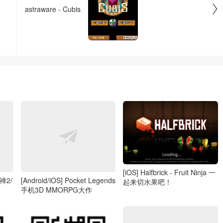

astraware - Cubis
[iOS] Halfbrick - Fruit Ninja 一
释禅2/
[Android/iOS] Pocket Legends
起来切水果吧！
手机3D MMORPG大作