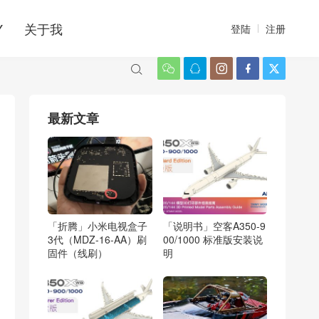
Y
关于我
登陆
注册






最新文章
「折腾」小米电视盒子
「说明书」空客A350-9
3代（MDZ-16-AA）刷
00/1000 标准版安装说
固件（线刷）
明