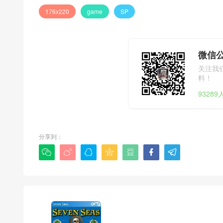
176x220
game
SP
微信公
关注我
料！
9328
分享到：






