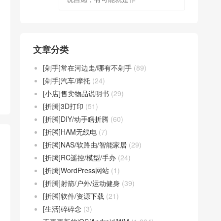
文章分类
[剁手]常在河边走/哪有不剁手
(89)
[剁手]汽车/摩托
(24)
[小店]售卖物品说明书
(29)
[折腾]3D打印
(51)
[折腾]DIY/动手瞎折腾
(60)
[折腾]HAM无线电
(7)
[折腾]NAS/软路由/智能家居
(29)
[折腾]RC遥控/模型/手办
(24)
[折腾]WordPress网站
(1)
[折腾]射箭/户外/运动健身
(39)
[折腾]软件/资源下载
(21)
[生活]碎碎念
(3)