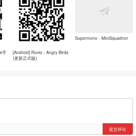
Supermono - MiniSquadron
ne手
[Android] Rovio - Angry Birds
(更新正式版)
提交评论