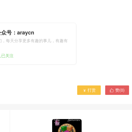
众号：araycn
们，每天分享更多有趣的事儿，有趣有
9人已关注
打赏
赞(
0
)

