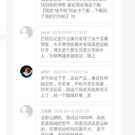
找到你的博客 最近我在做这个船
【我把“地平线”同款卡丁船，下载到
了我的打印机】 ht
carol
2026-05-08 11:18:08
已经忘记是什么缘分发现了这个宝藏
博客，今天整理收藏夹发现居然还能
打开，博主是个爱生活爱分享的牛
人，互联网越来越发达，随上
aRAY
2026-04-17 00:01:44
幸亏你没下手，这款产品，兼容性和
稳定性，非常差，开机与否全靠蒙，
经常没反应，我这个现在充电都充不
上了，就一个颜值好看，其
刀疤男
2026-04-16 10:57:45
没那么糟糕。我试过1800W。虽然
是最低端的型号，但是过流还是达标
的，仅测试短时间问题不大。 至于
说自燃，有可能就是作