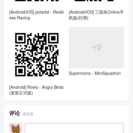
[Android/iOS] polarbit - Reckl
[Android/iOS] 三国杀Online手
ess Racing
机版(封测)
Supermono - MiniSquadron
[Android] Rovio - Angry Birds
(更新正式版)
评论
抢沙发