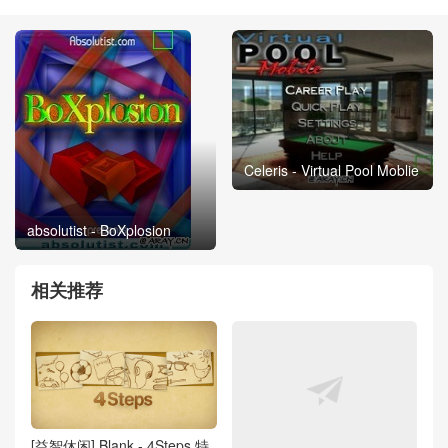
Celeris - Virtual Pool Moblie
absolutist - BoXplosion
相关推荐
[益智休闲] Blank - 4Steps 特