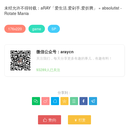
未经允许不得转载：
aRAY「爱生活.爱剁手.爱折腾」
»
absolutist -
Rotate Mania
176x220
game
SP
微信公众号：araycn
关注我们，每天分享更多有趣的事儿，有趣有料！
93289人已关注
分享到：







赞(
0
)
打赏

