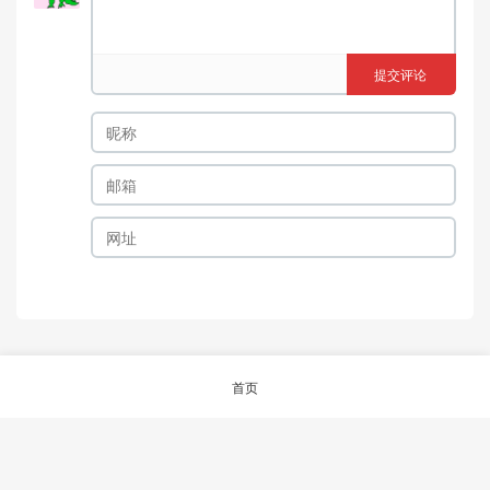
提交评论
首页
© 2026
aRAY「爱生活.爱剁手.爱折腾」
沪ICP备12047240号-1
沪公网安备
31023002000361号