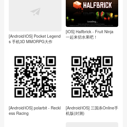
[iOS] Halfbrick - Fruit Ninja
[Android/iOS] Pocket Legend
一起来切水果吧！
s 手机3D MMORPG大作
[Android/iOS] polarbit - Reckl
[Android/iOS] 三国杀Online手
ess Racing
机版(封测)