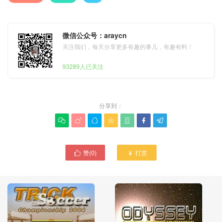
微信公众号：araycn
关注我们，每天分享更多有趣的事儿，有趣有料！
93289人已关注
分享到：







赞(
0
)
打赏

