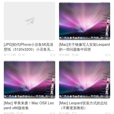
[JPG]初代iPhone小丑鱼5K高清
[Mac]关于镜像写入安装Leopard
壁纸（5120x3200）小丑鱼无水
的一些问题集中回答
印
17.73K
10
0
9.36K
29
0






[Mac] 苹果来袭！Mac OSX Leo
[Mac] Leopard安装方式的总结
pard x86版收集
（不断更新教程）
8.95K
20
0
3.54K
2
0





