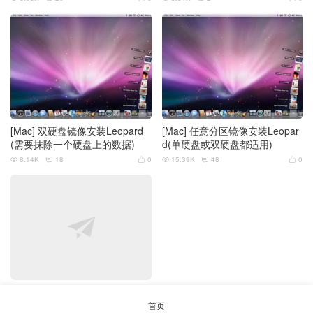
[Mac] 双硬盘镜像安装Leopard
[Mac] 任意分区镜像安装Leopar
(需要抹除一个硬盘上的数据)
d(单硬盘或双硬盘都适用)
8.14K
18
0
15.39K
48
0






[Mac] Windows与Mac OSX Leo
pard双启动菜单
首页