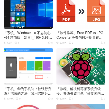
「系统」Windows 10 不忘初心
「软件推荐」Free PDF to JPG
x64 精简版（21H1_19043.98
Converter免费的PDF批量转图
5）
片的工具
4.9K
1
5
2.78K
2
1






「手机」华为手机防止被强行升
「教程」解决树莓派系统升级
级为鸿蒙的方法（禁用强制升
慢、升级失败问题（修改国内
级，7月5日更新）
源）
13.9K
0
3
5.76K
1
7





