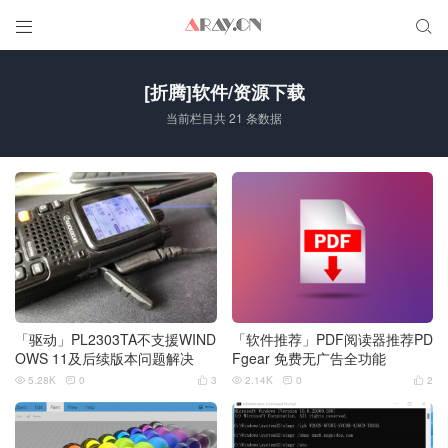


[折腾]软件/资源下载
当前栏目共 21 条数据
「驱动」PL2303TA不支援WIND
「软件推荐」PDF阅读器推荐PD
OWS 11及后续版本问题解决
Fgear 免费无广告全功能
5.28K
0
3
2.14K
0
2





