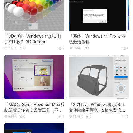
「3D打印」Windows 11默认打
「系统」Windows 11 Pro 专业
开STL软件 3D Builder
版激活教程
7.93K
0
7
3.96K
1
4






「MAC」Scroll Reverser Mac系
「3D打印」Windows显示.STL
统鼠标反转独立设置工具（不影
文件缩略图预览（2款免费软
响触控板设置）
件）
6.97K
0
1
15.18K
0
15





