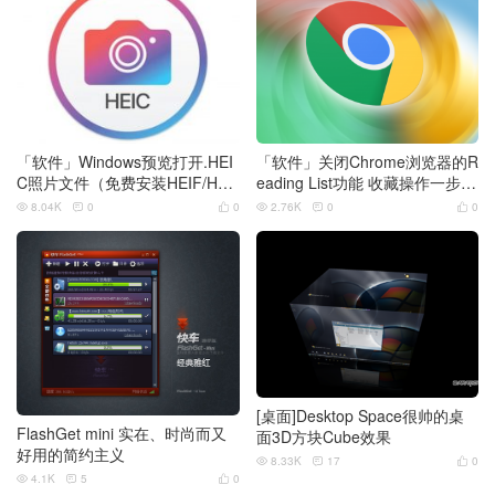
「软件」Windows预览打开.HEI
「软件」关闭Chrome浏览器的R
C照片文件（免费安装HEIF/HEV
eading List功能 收藏操作一步完
C扩展 ）
成
8.04K
0
0
2.76K
0
0






[桌面]Desktop Space很帅的桌
FlashGet mini 实在、时尚而又
面3D方块Cube效果
好用的简约主义
8.33K
17
0



4.1K
5
0


