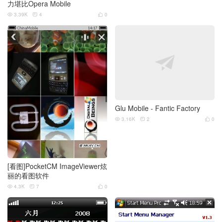
力堪比Opera Mobile
3.39K
4
0



Glu Mobile - Fantic Factory
3.16K
2
0



[看图]PocketCM ImageViewer炫
丽的看图软件
4.3K
7
0


