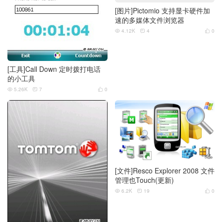
[图片]Pictomio 支持显卡硬件加
速的多媒体文件浏览器
4.12K
4
0



[工具]Call Down 定时拨打电话
的小工具
5.26K
7
0



[文件]Resco Explorer 2008 文件
管理也Touch(更新)
6.2K
19
0


