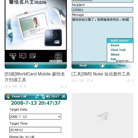
[扫描]WorldCard Mobile 蒙恬名
[工具]SMS Nuke 短信轰炸工具
片扫描工具
4.73K
9
0



4.18K
6
0


