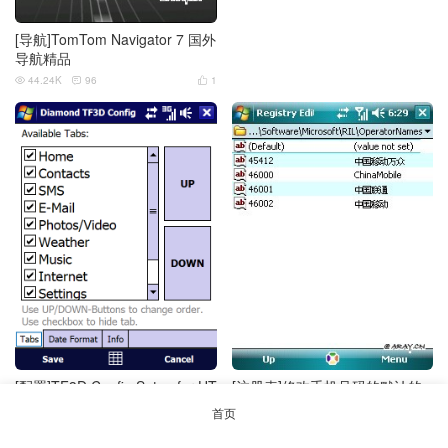
[导航]TomTom Navigator 7 国外
导航精品
44.24K
96
1



[配置]TF3D Config Setup for HT
[注册表]修改手机号码的默认的
C Touch Diamond
运营商名
首页
2.62K
1
0
2.03K
0
0





