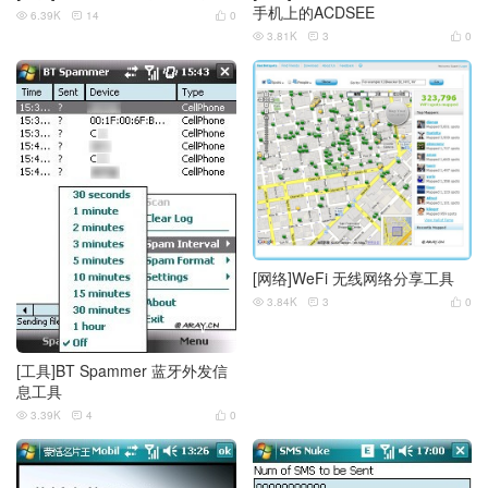
手机上的ACDSEE
6.39K
14
0



3.81K
3
0



[网络]WeFi 无线网络分享工具
3.84K
3
0



[工具]BT Spammer 蓝牙外发信
息工具
3.39K
4
0


