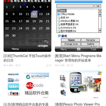
[日程]ThumbCal 手指Touch操作
[配置]Start Menu Programs Ma
的日历
nager 管理你的开始菜单
4.36K
8
0
5.72K
12
0






[公告]新增精品软件合集的专题
[看图]Resco Photo Viewer Pro