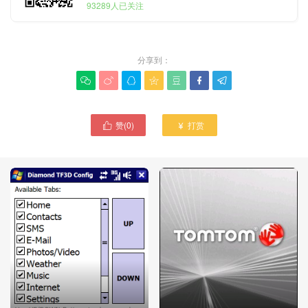
93289人已关注
分享到：







赞(
0
)
打赏

