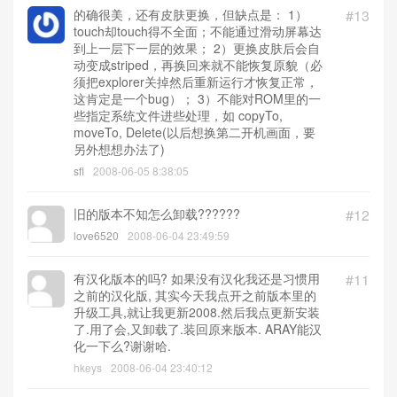
的确很美，还有皮肤更换，但缺点是： 1）
#13
touch却touch得不全面；不能通过滑动屏幕达
到上一层下一层的效果； 2）更换皮肤后会自
动变成striped，再换回来就不能恢复原貌（必
须把explorer关掉然后重新运行才恢复正常，
这肯定是一个bug）； 3）不能对ROM里的一
些指定系统文件进些处理，如 copyTo,
moveTo, Delete(以后想换第二开机画面，要
另外想想办法了)
sfl
2008-06-05 8:38:05
旧的版本不知怎么卸载??????
#12
love6520
2008-06-04 23:49:59
有汉化版本的吗? 如果没有汉化我还是习惯用
#11
之前的汉化版, 其实今天我点开之前版本里的
升级工具,就让我更新2008.然后我点更新安装
了.用了会,又卸载了.装回原来版本. ARAY能汉
化一下么?谢谢哈.
hkeys
2008-06-04 23:40:12