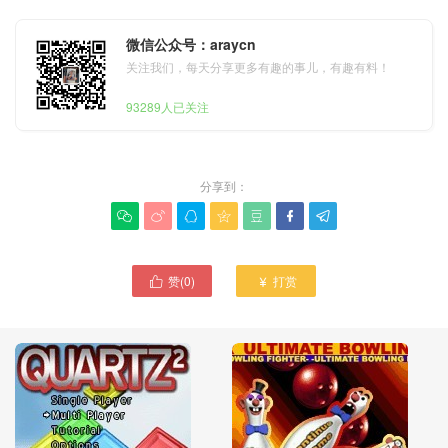
微信公众号：araycn
关注我们，每天分享更多有趣的事儿，有趣有料！
93289人已关注
分享到：







赞(
0
)
打赏

