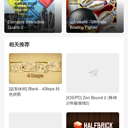
Elements Interactive -
astraware - Ultimate
Quartz 2
Bowling Fighter
相关推荐
[益智休闲] Blank - 4Steps 特
色拼图
[iOS/PC] Zen Bound 2 (释禅
2/终极缠绕2)