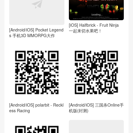
[iOS] Halfbrick - Fruit Ninja
[Android/iOS] Pocket Legend
一起来切水果吧！
s 手机3D MMORPG大作
[Android/iOS] polarbit - Reckl
[Android/iOS] 三国杀Online手
ess Racing
机版(封测)