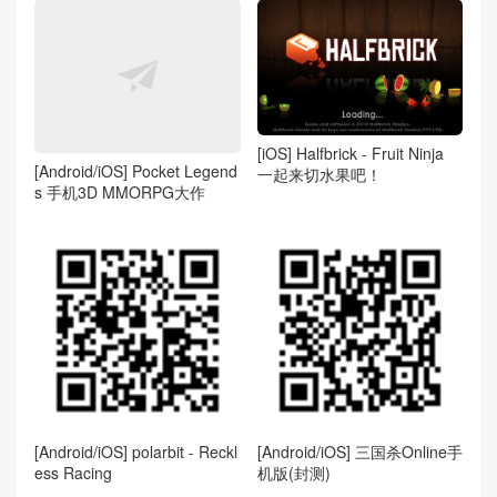
[iOS] Halfbrick - Fruit Ninja
[Android/iOS] Pocket Legend
一起来切水果吧！
s 手机3D MMORPG大作
[Android/iOS] polarbit - Reckl
[Android/iOS] 三国杀Online手
ess Racing
机版(封测)