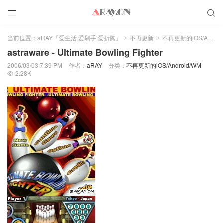


当前位置：
aRAY「爱生活.爱剁手.爱折腾」
不再更新
不再更新的iOS/Android/WM
>
>
astraware - Ultimate Bowling Fighter
2006/03/03 7:39 PM
作者：
aRAY
分类：
不再更新的iOS/Android/WM
2.28K
