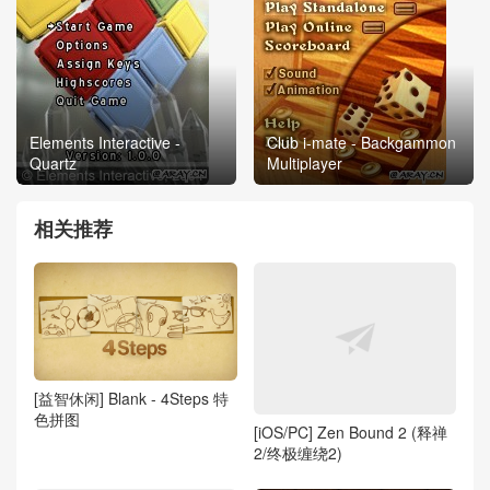
Elements Interactive -
Club i-mate - Backgammon
Quartz
Multiplayer
相关推荐
[益智休闲] Blank - 4Steps 特
色拼图
[iOS/PC] Zen Bound 2 (释禅
2/终极缠绕2)