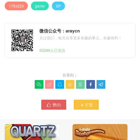
176x220
game
SP
微信公众号：araycn
关注我们，每天分享更多有趣的事儿，有趣有料！
93289人已关注
分享到：







赞(
0
)
打赏

