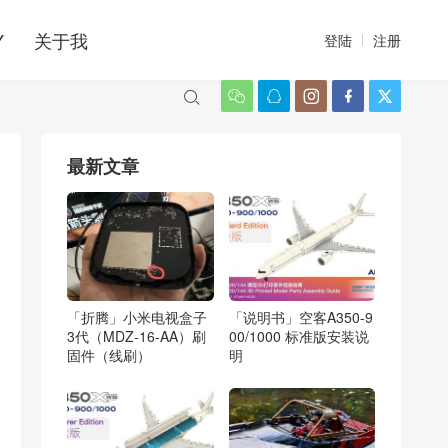
Y
关于我
登陆
注册






最新文章
「折腾」小米电视盒子
「说明书」空客A350-9
3代（MDZ-16-AA）刷
00/1000 标准版安装说
固件（线刷）
明