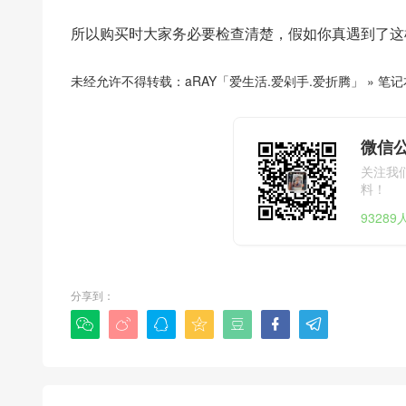
所以购买时大家务必要检查清楚，假如你真遇到了这
未经允许不得转载：
aRAY「爱生活.爱剁手.爱折腾」
»
笔记
微信公
关注我
料！
9328
分享到：






