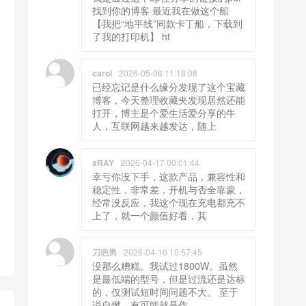
找到你的博客 最近我在做这个船
【我把“地平线”同款卡丁船，下载到
了我的打印机】 ht
carol
2026-05-08 11:18:08
已经忘记是什么缘分发现了这个宝藏
博客，今天整理收藏夹发现居然还能
打开，博主是个爱生活爱分享的牛
人，互联网越来越发达，随上
aRAY
2026-04-17 00:01:44
幸亏你没下手，这款产品，兼容性和
稳定性，非常差，开机与否全靠蒙，
经常没反应，我这个现在充电都充不
上了，就一个颜值好看，其
刀疤男
2026-04-16 10:57:45
没那么糟糕。我试过1800W。虽然
是最低端的型号，但是过流还是达标
的，仅测试短时间问题不大。 至于
说自燃，有可能就是作