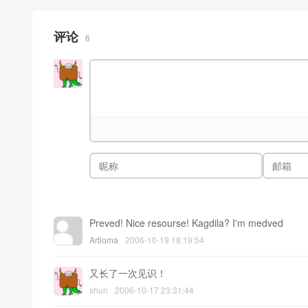
评论
6
Preved! Nice resourse! Kagdila? I'm medved
Artioma
2006-10-19 18:19:54
又长了一次见识！
shun
2006-10-17 23:31:44