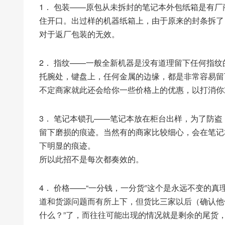
1． 包装——原包从未拆封的笔记本外包纸箱是有
住开口。出过样的机器纸箱上，由于原来的封条拆了
对于返厂包装的无效。
2． 指纹——一般全新机器是没有道理留下任何指
托腕处，键盘上，任何金属的边缘，都是非常容易留
不定商家就此还会给你一些价格上的优惠，以打消你
3． 笔记本锁孔——笔记本放在柜台出样，为了防
留下磨损的痕迹。当然有的商家比较细心，会在笔记
下明显的痕迹。
所以此招不是每次都奏效的。
4． 价格——“一分钱，一分货”这个是永远不变的
道和货源问题而有所上下，但货比三家以后（确认他们
什么？”了，而往往可能出现的情况就是剩余的尾货