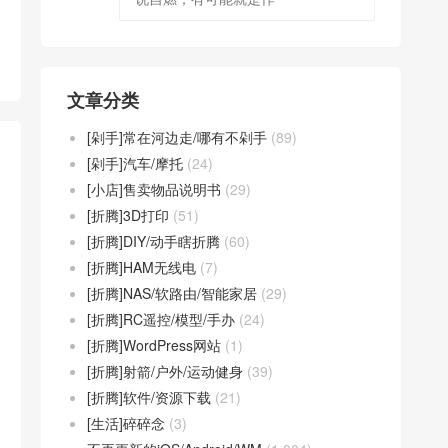
文章分类
[剁手]常在河边走/哪有不剁手
(89)
[剁手]汽车/摩托
(24)
[小店]售卖物品说明书
(29)
[折腾]3D打印
(51)
[折腾]DIY/动手瞎折腾
(60)
[折腾]HAM无线电
(7)
[折腾]NAS/软路由/智能家居
(29)
[折腾]RC遥控/模型/手办
(24)
[折腾]WordPress网站
(1)
[折腾]射箭/户外/运动健身
(39)
[折腾]软件/资源下载
(21)
[生活]碎碎念
(3)