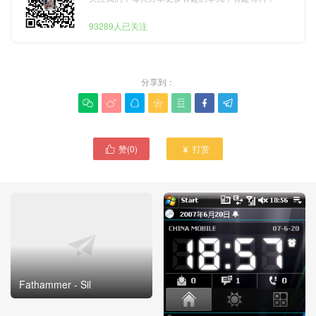
93289人已关注
分享到：







赞(
0
)
打赏


Fathammer - Sil