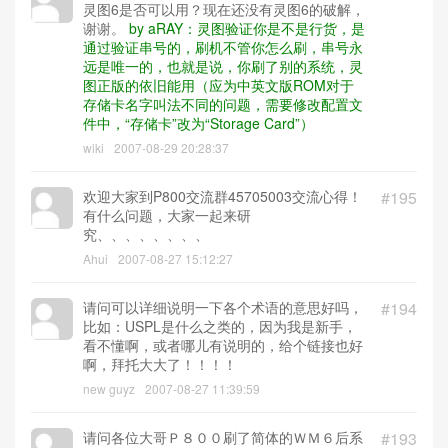
灵图6是否可以用？现在还没有灵图6的破解，
谢谢。
by aRAY：灵图验证你是不是行货，是
通过验证串号的，刷机不管你怎么刷，串号永
远是唯一的，也就是说，你刷了别的系统，灵
图正版的依旧能用（应为中英文版ROM对于
存储卡名字叫法不同的问题，需要修改配置文
件中，“存储卡”改为“Storage Card”）
wiki
2007-08-29 20:28:37
欢迎大家到P800交流群45705003交流心得！
#195
有什么问题，大家一起来研
究、、、、、、、、
Ahui
2007-08-27 15:12:27
请问可以详细说明一下各个术语的意思好吗，
#194
比如：USPL是什么之类的，因为我是新手，
看不懂啊，或者哪儿有说明的，给个链接也好
啊，拜托大大了！！！！
new guyz
2007-08-27 11:39:59
请问各位大哥Ｐ８００刷了简体的ＷＭ６后系
#193