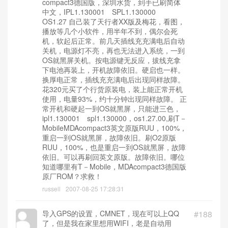
compact3德国版，深圳水货，到手已刷简体
中文，IPL1.130001 SPL1.130000
OS1.27 自己装了天行者XX版及梅花，看图，
播放等几个小软件，用半年不到，偶尔会死
机，软起后正常。前几天插线充充满电后自动
关机，电源灯不亮，再也无法进入系统，一到
OS就黑屏关机。按电源键无反应，拔线充拿
下电池再装上，开机故障依旧。硬启也一样。
换厚电正常，插线充充满电后出现同样故障。
花320元买了个行货原装电，装上能正常开机
使用，电量93%，约十分钟出现同样故障。 正
常开机和硬起一到OS就黑屏，只能进三色，
ipl1.130001 spl1.130000，os1.27.00,刷T－
MobileMDAcompact3英文原版RUU，100%，
重启一到OS就黑屏，故障依旧。刷O2原版
RUU，100%，也是重启一到OS就黑屏，故障
依旧。可以再刷回英文原版。故障依旧。哪位
知道哪里有T－Mobile，MDAcompact3德国版
原厂ROM？求救！
russell
2007-08-25 17:28:31
导入GPS的设置，CMNET，现在可以上QQ
#188
了，但是我在家里想用WIFI，老是自动用