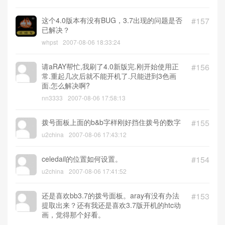
这个4.0版本有没有BUG，3.7出现的问题是否
#157
已解决？
whpst
2007-08-06 18:33:24
请aRAY帮忙,我刷了4.0新版完.刚开始使用正
#156
常.重起几次后就不能开机了.只能进到3色画
面.怎么解决啊?
nn3333
2007-08-06 17:58:13
拨号面板上面的b&b字样刚好挡住拨号的数字
#155
u2china
2007-08-06 17:43:12
celedail的位置如何设置。
#154
u2china
2007-08-06 17:41:52
还是喜欢bb3.7的拨号面板。aray有没有办法
#153
提取出来？还有我还是喜欢3.7版开机的htc动
画，觉得那个好看。