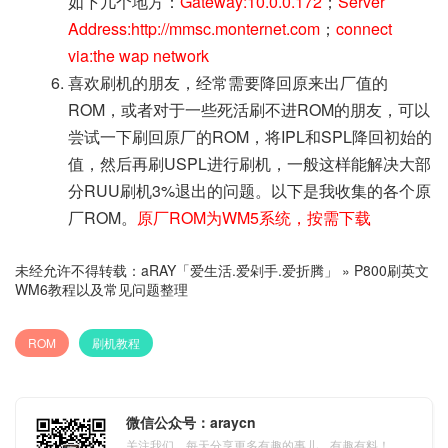
如下几个地方：
Gateway:10.0.0.172
；
Server
Address:http://mmsc.monternet.com
；
connect
via:the wap network
喜欢刷机的朋友，经常需要降回原来出厂值的
ROM，或者对于一些死活刷不进ROM的朋友，可以
尝试一下刷回原厂的ROM，将IPL和SPL降回初始的
值，然后再刷USPL进行刷机，一般这样能解决大部
分RUU刷机3%退出的问题。以下是我收集的各个原
厂ROM。
原厂ROM为WM5系统，按需下载
未经允许不得转载：
aRAY「爱生活.爱剁手.爱折腾」
»
P800刷英文
WM6教程以及常见问题整理
ROM
刷机教程
微信公众号：araycn
关注我们，每天分享更多有趣的事儿，有趣有料！