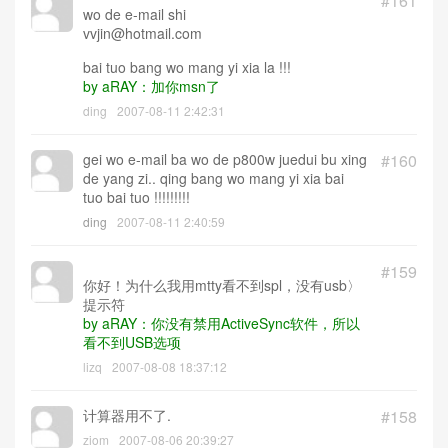
#161
wo de e-mail shi
vvjin@hotmail.com
bai tuo bang wo mang yi xia la !!!
by aRAY：加你msn了
ding
2007-08-11 2:42:31
gei wo e-mail ba wo de p800w juedui bu xing
#160
de yang zi.. qing bang wo mang yi xia bai
tuo bai tuo !!!!!!!!!
ding
2007-08-11 2:40:59
#159
你好！为什么我用mtty看不到spl，没有usb〉
提示符
by aRAY：你没有禁用ActiveSync软件，所以
看不到USB选项
lizq
2007-08-08 18:37:12
计算器用不了.
#158
ziom
2007-08-06 20:39:27