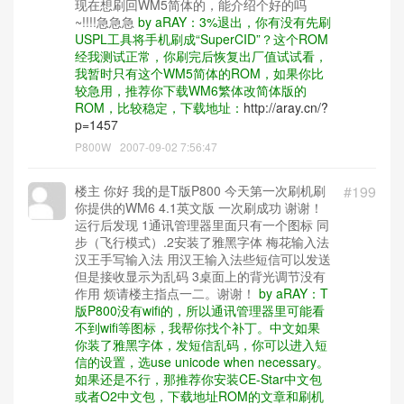
现在想刷回WM5简体的，能介绍个好的吗
~!!!!急急急
by aRAY：3%退出，你有没有先刷
USPL工具将手机刷成“SuperCID”？这个ROM
经我测试正常，你刷完后恢复出厂值试试看，
我暂时只有这个WM5简体的ROM，如果你比
较急用，推荐你下载WM6繁体改简体版的
ROM，比较稳定，下载地址：
http://aray.cn/?
p=1457
P800W
2007-09-02 7:56:47
楼主 你好 我的是T版P800 今天第一次刷机刷
#199
你提供的WM6 4.1英文版 一次刷成功 谢谢！
运行后发现 1通讯管理器里面只有一个图标 同
步（飞行模式）.2安装了雅黑字体 梅花输入法
汉王手写输入法 用汉王输入法些短信可以发送
但是接收显示为乱码 3桌面上的背光调节没有
作用 烦请楼主指点一二。谢谢！
by aRAY：T
版P800没有wifi的，所以通讯管理器里可能看
不到wifi等图标，我帮你找个补丁。中文如果
你装了雅黑字体，发短信乱码，你可以进入短
信的设置，选use unicode when necessary。
如果还是不行，那推荐你安装CE-Star中文包
或者O2中文包，下载地址ROM的文章和刷机