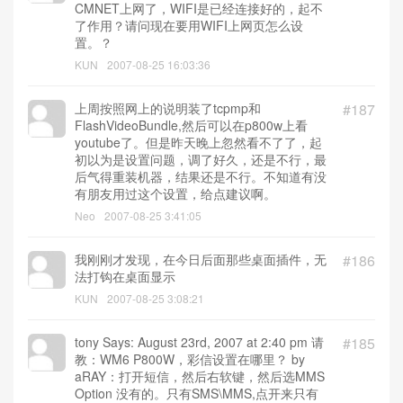
CMNET上网了，WIFI是已经连接好的，起不
了作用？请问现在要用WIFI上网页怎么设
置。？
KUN
2007-08-25 16:03:36
上周按照网上的说明装了tcpmp和
#187
FlashVideoBundle,然后可以在p800w上看
youtube了。但是昨天晚上忽然看不了了，起
初以为是设置问题，调了好久，还是不行，最
后气得重装机器，结果还是不行。不知道有没
有朋友用过这个设置，给点建议啊。
Neo
2007-08-25 3:41:05
我刚刚才发现，在今日后面那些桌面插件，无
#186
法打钩在桌面显示
KUN
2007-08-25 3:08:21
tony Says: August 23rd, 2007 at 2:40 pm 请
#185
教：WM6 P800W，彩信设置在哪里？ by
aRAY：打开短信，然后右软键，然后选MMS
Option 没有的。只有SMS\MMS,点开来只有