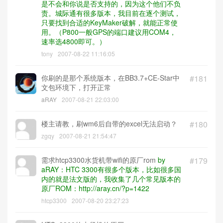
是不会和你说是否支持的，因为这个他们不负
责。城际通有很多版本，我目前在逐个测试，
只要找到合适的KeyMaker破解，就能正常使
用。（P800一般GPS的端口建议用COM4，
速率选4800即可。）
tony
2007-08-22 11:16:05
你刷的是那个系统版本，在BB3.7+CE-Star中
#181
文包环境下，打开正常
aRAY
2007-08-21 22:03:00
楼主请教，刷wm6后自带的excel无法启动？
#180
zgqy
2007-08-21 21:54:47
需求htcp3300水货机带wifi的原厂rom
by
#179
aRAY：HTC 3300有很多个版本，比如很多国
内的就是法文版的，我收集了几个常见版本的
原厂ROM：http://aray.cn/?p=1422
htcp3300
2007-08-20 23:27:23