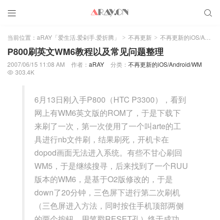


当前位置：
aRAY「爱生活.爱剁手.爱折腾」
不再更新
不再更新的iOS/Android/WM
>
>
P800刷英文WM6教程以及常见问题整理
2007/06/15 11:08 AM
作者：
aRAY
分类：
不再更新的iOS/Android/WM
303.4K

6月13日刚入手P800（HTC P3300），看到
网上有WM6英文版的ROM了，于是下载下
来刷了一次，第一次使用了一个叫arte的工
具进行nb文件刷，结果刷死，开机卡在
dopod画面无法进入系统。有些不甘心刷回
WM5，于是继续搜寻，后来找到了一个RUU
版本的WM6，是基于O2版修改的，于是
down了20分钟，三色屏下进行第二次刷机
（三色屏进入方法，同时按住手机顶部两侧
的两个按钮，用笔戳RESET孔）终于成功