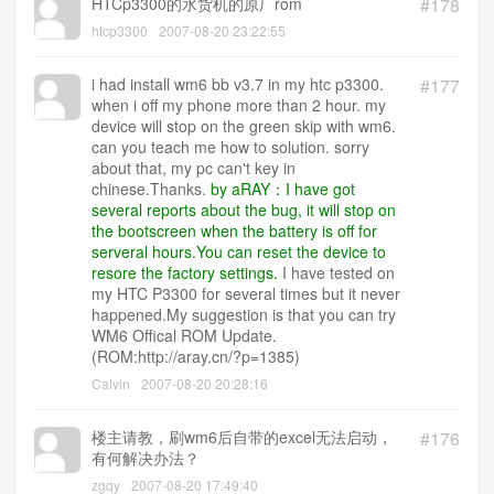
HTCp3300的水货机的原厂rom
#178
htcp3300
2007-08-20 23:22:55
i had install wm6 bb v3.7 in my htc p3300.
#177
when i off my phone more than 2 hour. my
device will stop on the green skip with wm6.
can you teach me how to solution. sorry
about that, my pc can't key in
chinese.Thanks.
by aRAY：I have got
several reports about the bug, it will stop on
the bootscreen when the battery is off for
serveral hours.You can reset the device to
resore the factory settings.
I have tested on
my HTC P3300 for several times but it never
happened.My suggestion is that you can try
WM6 Offical ROM Update.
(ROM:http://aray.cn/?p=1385)
Calvin
2007-08-20 20:28:16
楼主请教，刷wm6后自带的excel无法启动，
#176
有何解决办法？
zgqy
2007-08-20 17:49:40