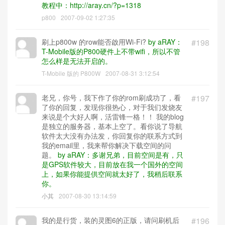
教程中：http://aray.cn/?p=1318
p800
2007-09-02 1:27:35
刷上p800w 的row能否啟用Wi-Fi?
by aRAY：
#198
T-Mobile版的P800硬件上不带wifi，所以不管
怎么样是无法开启的。
T-Mobile 版的 P800W
2007-08-31 3:12:54
老兄，你号，我下作了你的rom刷成功了，看
#197
了你的回复，发现你很热心，对于我们发烧友
来说是个大好人啊，活雷锋一格！！ 我的blog
是独立的服务器，基本上空了。看你说了导航
软件太大没有办法发，你回复你的联系方式到
我的email里，我来帮你解决下载空间的问
题。
by aRAY：多谢兄弟，目前空间是有，只
是GPS软件较大，目前放在我一个国外的空间
上，如果你能提供空间就太好了，我稍后联系
你。
小其
2007-08-30 13:14:59
我的是行货，装的灵图6的正版，请问刷机后
#196