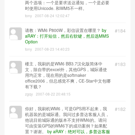
两个选项：一个是要求送达通知，一个是必要
时使用Unicode. 和WM5不一样。
tony
2007-08-24 12:02:47
请教：WM6 P800W，彩信设置在哪里？
by
#184
aRAY：打开短信，然后右软键，然后选MMS
Option
tony
2007-08-23 14:40:23
楼主，我刷的是WM6 BB3.7汉化版简体中
#183
文，除自带的excel外，其他GPS，城际通使
用均正常，现在用的是softmaker
office2006，但总感觉不爽，CE-Star中文包哪
有下载？
zgqy
2007-08-22 20:48:15
你好，我刷机WM6，可是GPS用不起来，我
#182
机器装的是城际通。我问过多普达客服人员，
他说目前城际通的版本不支持WM6的。请问
可由安装GPS的WM6下的成功案例？如果配
置？谢谢。
by aRAY：绝对可以，多普达客服