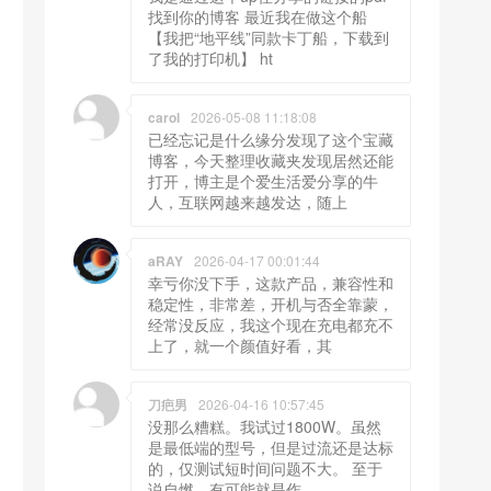
找到你的博客 最近我在做这个船
【我把“地平线”同款卡丁船，下载到
了我的打印机】 ht
carol
2026-05-08 11:18:08
已经忘记是什么缘分发现了这个宝藏
博客，今天整理收藏夹发现居然还能
打开，博主是个爱生活爱分享的牛
人，互联网越来越发达，随上
aRAY
2026-04-17 00:01:44
幸亏你没下手，这款产品，兼容性和
稳定性，非常差，开机与否全靠蒙，
经常没反应，我这个现在充电都充不
上了，就一个颜值好看，其
刀疤男
2026-04-16 10:57:45
没那么糟糕。我试过1800W。虽然
是最低端的型号，但是过流还是达标
的，仅测试短时间问题不大。 至于
说自燃，有可能就是作