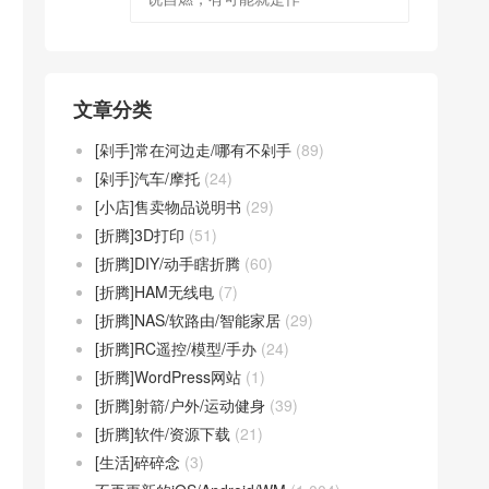
文章分类
[剁手]常在河边走/哪有不剁手
(89)
[剁手]汽车/摩托
(24)
[小店]售卖物品说明书
(29)
[折腾]3D打印
(51)
[折腾]DIY/动手瞎折腾
(60)
[折腾]HAM无线电
(7)
[折腾]NAS/软路由/智能家居
(29)
[折腾]RC遥控/模型/手办
(24)
[折腾]WordPress网站
(1)
[折腾]射箭/户外/运动健身
(39)
[折腾]软件/资源下载
(21)
[生活]碎碎念
(3)