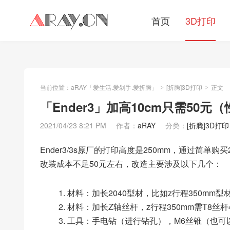
首页
3D打印
当前位置：
aRAY「爱生活.爱剁手.爱折腾」
[折腾]3D打印
正文
>
>
「Ender3」加高10cm只需50元（性
2021/04/23 8:21 PM
作者：
aRAY
分类：
[折腾]3D打印
Ender3/3s原厂的打印高度是250mm，通过简单购
改装成本不足50元左右，改造主要涉及以下几个：
材料：加长2040型材，比如z行程350mm型材
材料：加长Z轴丝杆，z行程350mm需T8丝杆
工具：手电钻（进行钻孔），M6丝锥（也可