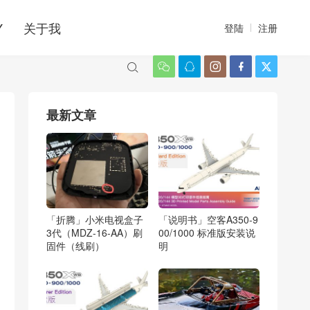
Y
关于我
登陆
注册






最新文章
「折腾」小米电视盒子
「说明书」空客A350-9
3代（MDZ-16-AA）刷
00/1000 标准版安装说
固件（线刷）
明