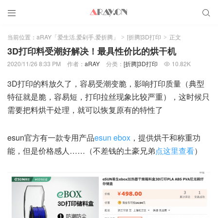


当前位置：
aRAY「爱生活.爱剁手.爱折腾」
[折腾]3D打印
正文
>
>
3D打印料受潮好解决！最具性价比的烘干机
2020/11/26 8:33 PM
作者：
aRAY
分类：
[折腾]3D打印
10.82K

3D打印的料放久了，容易受潮变脆，影响打印质量（典型
特征就是脆，容易短，打印拉丝现象比较严重），这时候只
需要把料烘干处理，就可以恢复原有的特性了
esun官方有一款专用产品
esun ebox
，提供烘干和称重功
能，但是价格感人……（不差钱的土豪兄弟
点这里查看
）