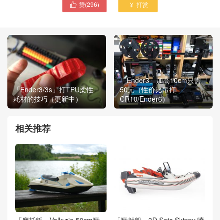
赞(
296
)
打赏


「Ender3」加高10cm只需
「Ender3/3s」打TPU柔性
50元（性价比吊打
耗材的技巧（更新中）
CR10/Ender6）
相关推荐
「摩托艇」Valkyrie 50cm喷
「喷射船」3D Sets Skippy 喷