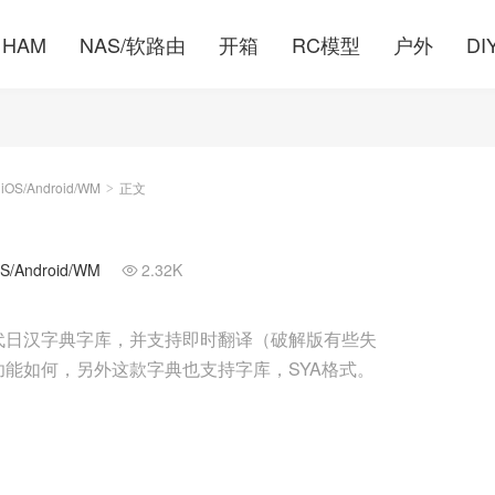
HAM
NAS/软路由
开箱
RC模型
户外
DI
S/Android/WM
正文
>
Android/WM
2.32K

代日汉字典字库，并支持即时翻译（破解版有些失
能如何，另外这款字典也支持字库，SYA格式。