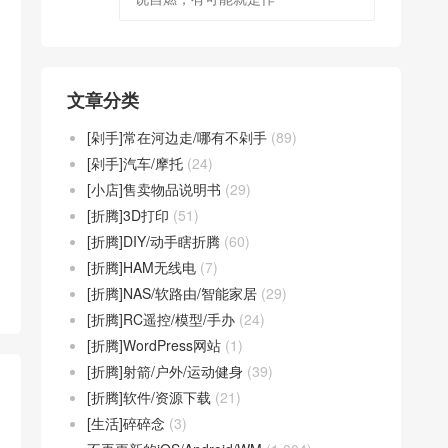
文章分类
[剁手]常在河边走/哪有不剁手
(89)
[剁手]汽车/摩托
(24)
[小店]售卖物品说明书
(29)
[折腾]3D打印
(51)
[折腾]DIY/动手瞎折腾
(60)
[折腾]HAM无线电
(7)
[折腾]NAS/软路由/智能家居
(29)
[折腾]RC遥控/模型/手办
(24)
[折腾]WordPress网站
(1)
[折腾]射箭/户外/运动健身
(39)
[折腾]软件/资源下载
(21)
[生活]碎碎念
(3)