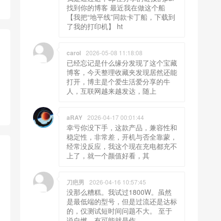
找到你的博客 最近我在做这个船
【我把“地平线”同款卡丁船，下载到
了我的打印机】 ht
carol
2026-05-08 11:18:08
已经忘记是什么缘分发现了这个宝藏
博客，今天整理收藏夹发现居然还能
打开，博主是个爱生活爱分享的牛
人，互联网越来越发达，随上
aRAY
2026-04-17 00:01:44
幸亏你没下手，这款产品，兼容性和
稳定性，非常差，开机与否全靠蒙，
经常没反应，我这个现在充电都充不
上了，就一个颜值好看，其
刀疤男
2026-04-16 10:57:45
没那么糟糕。我试过1800W。虽然
是最低端的型号，但是过流还是达标
的，仅测试短时间问题不大。 至于
说自燃，有可能就是作