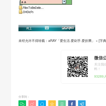
未经允许不得转载：
aRAY「爱生活.爱剁手.爱折腾」
»
[字
微信公
关注我
料！
9328
分享到：






