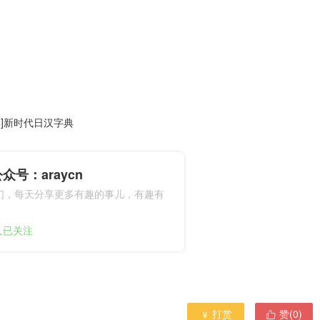
典]新时代日汉字典
众号：araycn
们，每天分享更多有趣的事儿，有趣有
9人已关注
打赏
赞(
0
)

