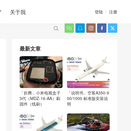
Y
关于我
登陆
注册






最新文章
「折腾」小米电视盒子
「说明书」空客A350-9
3代（MDZ-16-AA）刷
00/1000 标准版安装说
固件（线刷）
明