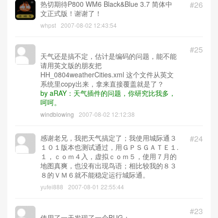
热切期待P800 WM6 Black&Blue 3.7 简体中
#26
文正式版！谢谢了！
whpst
2007-08-02 12:43:54
#25
天气还是搞不定，估计是编码的问题，能不能
请用英文版的朋友把
HH_0804weatherCities.xml 这个文件从英文
系统里copy出来，拿来直接覆盖就是了？
by aRAY：天气插件的问题，你研究比我多，
呵呵。
windblowing
2007-08-02 12:12:38
感谢老兄，我把天气搞定了；我使用城际通３
#24
１０１版本也测试通过，用ＧＰＳＧＡＴＥ１.
１，ｃｏｍ４入，虚拟ｃｏｍ５，使用７月的
地图真爽，也没有出现鸟语；相比较我的８３
８的ＶＭ６就不能稳定运行城际通。
yufei888
2007-08-01 22:55:44
#23
使用了一天发现了一个BUG：