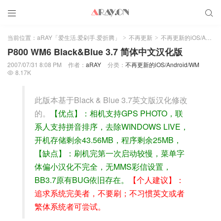


当前位置：
aRAY「爱生活.爱剁手.爱折腾」
不再更新
不再更新的iOS/Android/WM
>
>
P800 WM6 Black&Blue 3.7 简体中文汉化版
2007/07/31 8:08 PM
作者：
aRAY
分类：
不再更新的iOS/Android/WM
8.17K

此版本基于Black & Blue 3.7英文版汉化修改
的。
【优点】：相机支持GPS PHOTO，联
系人支持拼音排序，去除WINDOWS LIVE，
开机存储剩余43.56MB，程序剩余25MB，
【缺点】：刷机完第一次启动较慢，菜单字
体偏小汉化不完全，无MMS彩信设置，
BB3.7原有BUG依旧存在。
【个人建议】：
追求系统完美者，不要刷；不习惯英文或者
繁体系统者可尝试。