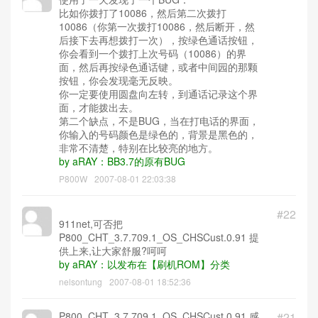
比如你拨打了10086，然后第二次拨打
10086（你第一次拨打10086，然后断开，然
后接下去再想拨打一次），按绿色通话按钮，
你会看到一个拨打上次号码（10086）的界
面，然后再按绿色通话键，或者中间园的那颗
按钮，你会发现毫无反映。
你一定要使用圆盘向左转，到通话记录这个界
面，才能拨出去。
第二个缺点，不是BUG，当在打电话的界面，
你输入的号码颜色是绿色的，背景是黑色的，
非常不清楚，特别在比较亮的地方。
by aRAY：BB3.7的原有BUG
P800W
2007-08-01 22:03:38
#22
911net,可否把
P800_CHT_3.7.709.1_OS_CHSCust.0.91 提
供上来,让大家舒服?呵呵
by aRAY：以发布在【刷机ROM】分类
nelsontung
2007-08-01 18:52:36
P800_CHT_3.7.709.1_OS_CHSCust.0.91 感
#21