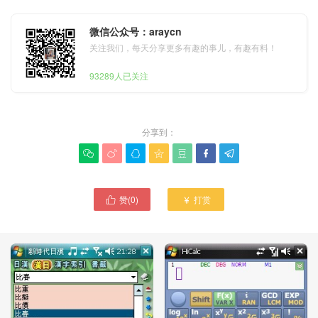
微信公众号：araycn
关注我们，每天分享更多有趣的事儿，有趣有料！
93289人已关注
分享到：







赞(
0
)
打赏

