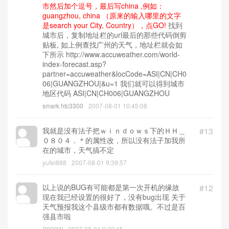
市然后加个逗号，最后写china ,例如：
guangzhou, china （原来的输入哪里的文字
是search your City, Country），点GO!
找到
城市后，复制地址栏的url最后的那些代码倒剪
贴板, 如上例查找广州的天气，地址栏就会如
下所示 http://www.accuweather.com/world-
index-forecast.asp?
partner=accuweather&locCode=ASI|CN|CH0
06|GUANGZHOU|&u=1 我们就可以得到城市
地区代码 ASI|CN|CH006|GUANGZHOU
smark htc3300
2007-08-01 10:45:08
我就是没有法子把ｗｉｎｄｏｗｓ下的ＨＨ＿
#13
０８０４．＊的属性改，所以没有法子加我所
在的城市，天气搞不定
yufei888
2007-08-01 9:39:57
以上说的BUG有可能都是第一次开机的缘故
#12
现在我已经设置的很好了，没有bug出现 关于
天气预报我这个县级市都有数据哦。不过是百
强县市啦
P800W
2007-08-01 9:22:45