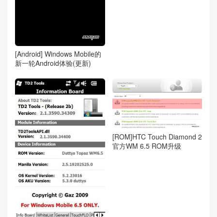
[Android] Windows Mobile的
新一轮Android体验(更新)
[ROM]HTC Touch Diamond 2
官方WM 6.5 ROM升级