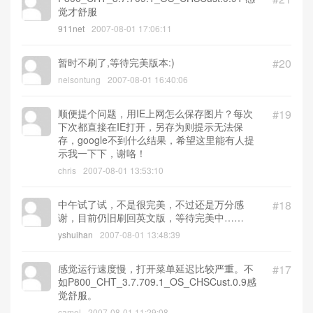
觉才舒服
911net
2007-08-01 17:06:11
暂时不刷了,等待完美版本:)
#20
nelsontung
2007-08-01 16:40:06
顺便提个问题，用IE上网怎么保存图片？每次
#19
下次都直接在IE打开，另存为则提示无法保
存，google不到什么结果，希望这里能有人提
示我一下下，谢咯！
chris
2007-08-01 13:53:10
中午试了试，不是很完美，不过还是万分感
#18
谢，目前仍旧刷回英文版，等待完美中……
yshuihan
2007-08-01 13:48:39
感觉运行速度慢，打开菜单延迟比较严重。不
#17
如P800_CHT_3.7.709.1_OS_CHSCust.0.9感
觉舒服。
camel
2007-08-01 11:29:08