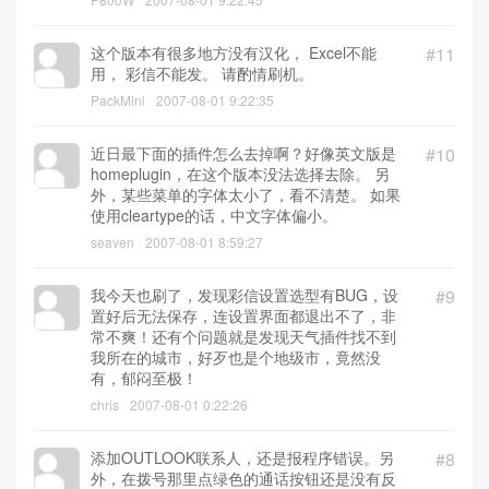
这个版本有很多地方没有汉化， Excel不能
#11
用， 彩信不能发。 请酌情刷机。
PackMini
2007-08-01 9:22:35
近日最下面的插件怎么去掉啊？好像英文版是
#10
homeplugin，在这个版本没法选择去除。 另
外，某些菜单的字体太小了，看不清楚。 如果
使用cleartype的话，中文字体偏小。
seaven
2007-08-01 8:59:27
我今天也刷了，发现彩信设置选型有BUG，设
#9
置好后无法保存，连设置界面都退出不了，非
常不爽！还有个问题就是发现天气插件找不到
我所在的城市，好歹也是个地级市，竟然没
有，郁闷至极！
chris
2007-08-01 0:22:26
添加OUTLOOK联系人，还是报程序错误。另
#8
外，在拨号那里点绿色的通话按钮还是没有反