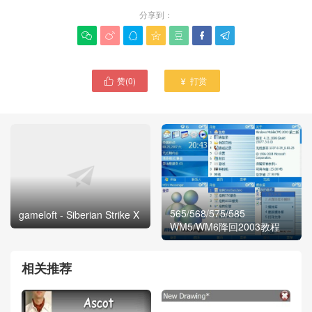
分享到：







赞(
0
)
打赏


565/568/575/585
gameloft - Siberian Strike X
WM5/WM6降回2003教程
相关推荐