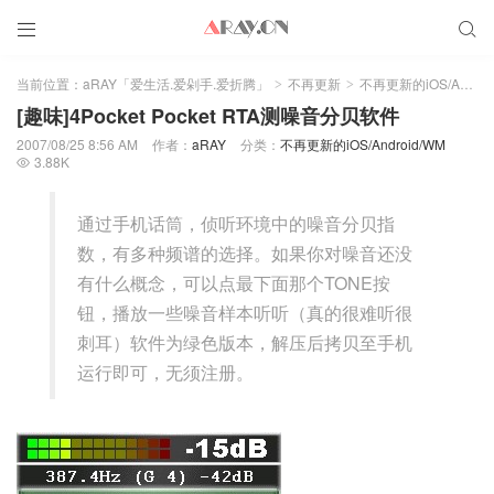


当前位置：
aRAY「爱生活.爱剁手.爱折腾」
不再更新
不再更新的iOS/Android/WM
>
>
[趣味]4Pocket Pocket RTA测噪音分贝软件
2007/08/25 8:56 AM
作者：
aRAY
分类：
不再更新的iOS/Android/WM
3.88K

通过手机话筒，侦听环境中的噪音分贝指
数，有多种频谱的选择。如果你对噪音还没
有什么概念，可以点最下面那个TONE按
钮，播放一些噪音样本听听（真的很难听很
刺耳）软件为绿色版本，解压后拷贝至手机
运行即可，无须注册。