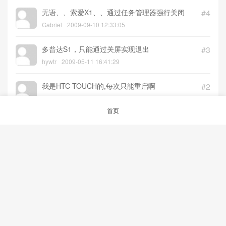
无语、、索爱X1、、通过任务管理器强行关闭
#4
Gabriel
2009-09-10 12:33:05
多普达S1，只能通过关屏实现退出
#3
hywtr
2009-05-11 16:41:29
我是HTC TOUCH的,每次只能重启啊
#2
joseph
2008-01-06 21:25:50
首页
这个程序怎么关闭呀？
by aRAY：按OK键即
#1
可推出
haojg
2007-08-29 15:51:12
© 2026
aRAY「爱生活.爱剁手.爱折腾」
沪ICP备12047240号-1
沪公网安备
31023002000361号