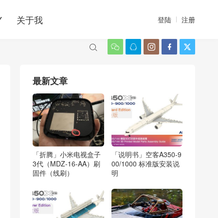
Y
关于我
登陆
注册






最新文章
「折腾」小米电视盒子
「说明书」空客A350-9
3代（MDZ-16-AA）刷
00/1000 标准版安装说
固件（线刷）
明