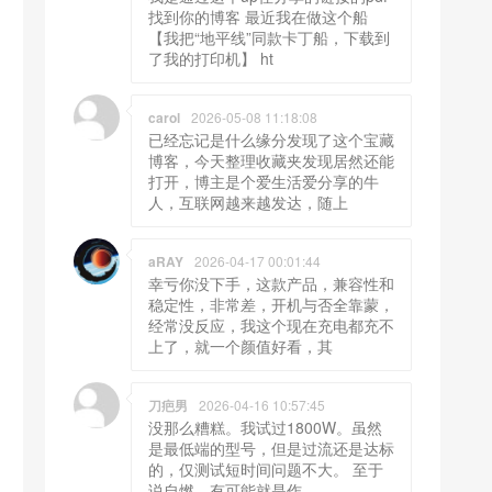
找到你的博客 最近我在做这个船
【我把“地平线”同款卡丁船，下载到
了我的打印机】 ht
carol
2026-05-08 11:18:08
已经忘记是什么缘分发现了这个宝藏
博客，今天整理收藏夹发现居然还能
打开，博主是个爱生活爱分享的牛
人，互联网越来越发达，随上
aRAY
2026-04-17 00:01:44
幸亏你没下手，这款产品，兼容性和
稳定性，非常差，开机与否全靠蒙，
经常没反应，我这个现在充电都充不
上了，就一个颜值好看，其
刀疤男
2026-04-16 10:57:45
没那么糟糕。我试过1800W。虽然
是最低端的型号，但是过流还是达标
的，仅测试短时间问题不大。 至于
说自燃，有可能就是作