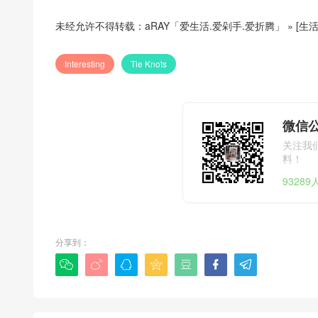
未经允许不得转载：
aRAY「爱生活.爱剁手.爱折腾」
»
[生活
Interesting
Tie Knots
微信公
关注我
料！
9328
分享到：






