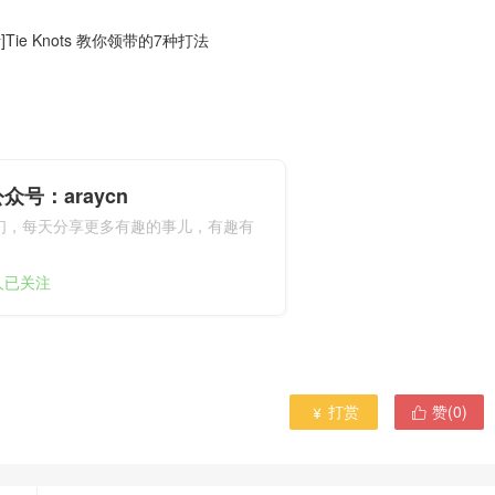
]Tie Knots 教你领带的7种打法
众号：araycn
们，每天分享更多有趣的事儿，有趣有
9人已关注
打赏
赞(
0
)

