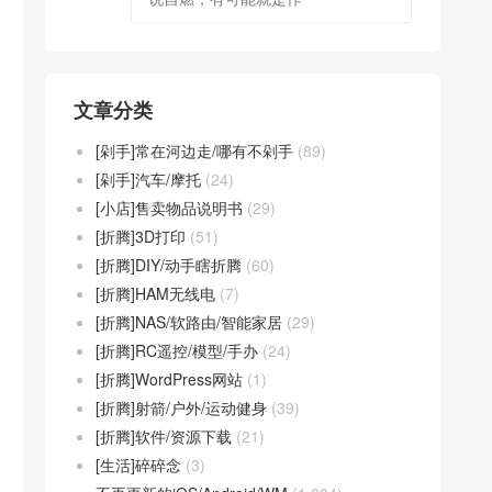
文章分类
[剁手]常在河边走/哪有不剁手
(89)
[剁手]汽车/摩托
(24)
[小店]售卖物品说明书
(29)
[折腾]3D打印
(51)
[折腾]DIY/动手瞎折腾
(60)
[折腾]HAM无线电
(7)
[折腾]NAS/软路由/智能家居
(29)
[折腾]RC遥控/模型/手办
(24)
[折腾]WordPress网站
(1)
[折腾]射箭/户外/运动健身
(39)
[折腾]软件/资源下载
(21)
[生活]碎碎念
(3)