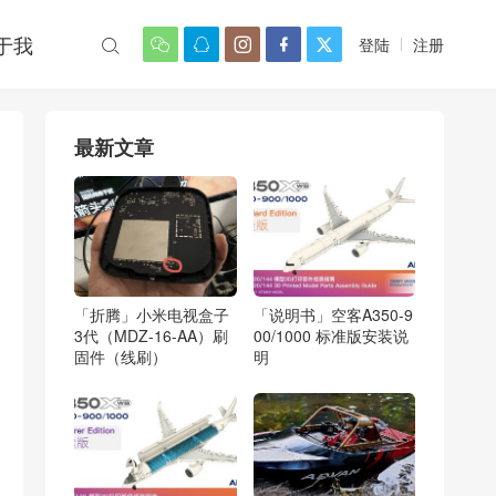
于我
登陆
注册






最新文章
「折腾」小米电视盒子
「说明书」空客A350-9
3代（MDZ-16-AA）刷
00/1000 标准版安装说
固件（线刷）
明