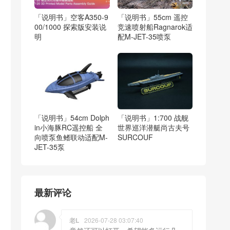
「说明书」空客A350-9
「说明书」55cm 遥控
00/1000 探索版安装说
竞速喷射船Ragnarok适
明
配M-JET-35喷泵
「说明书」54cm Dolph
「说明书」1:700 战舰
in小海豚RC遥控船 全
世界巡洋潜艇尚古夫号
向喷泵鱼鳍联动适配M-
SURCOUF
JET-35泵
最新评论
老L
2026-07-28 03:07:40