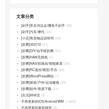
文章分类
[剁手]常在河边走/哪有不剁手
(89)
[剁手]汽车/摩托
(24)
[小店]售卖物品说明书
(29)
[折腾]3D打印
(51)
[折腾]DIY/动手瞎折腾
(60)
[折腾]HAM无线电
(7)
[折腾]NAS/软路由/智能家居
(29)
[折腾]RC遥控/模型/手办
(24)
[折腾]WordPress网站
(1)
[折腾]射箭/户外/运动健身
(39)
[折腾]软件/资源下载
(21)
[生活]碎碎念
(3)
不再更新的iOS/Android/WM
(1,004)
不再更新的家有猫哥
(6)