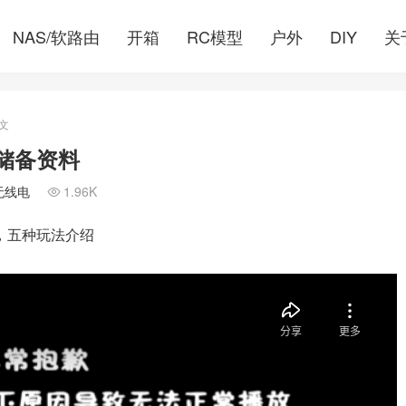
NAS/软路由
开箱
RC模型
户外
DIY
关
文
储备资料
M无线电
1.96K

电，五种玩法介绍