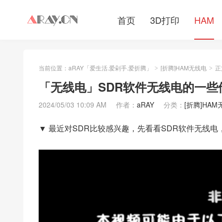
首页
3D打印
HAM
当前位置：
aRAY「爱生活.爱剁手.爱折腾」
[折腾]HAM无线电
正
>
>
「无线电」SDR软件无线电的一些
2024/05/03 10:09 AM
作者：
aRAY
分类：
[折腾]HA
▼ 最近对SDR比较感兴趣，先看看SDR软件无线