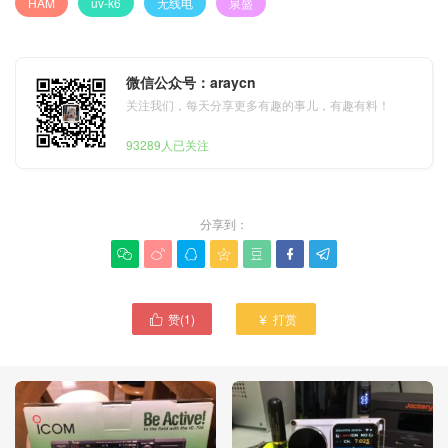
HAM
uv-k6
无线电
泉盛
微信公众号：araycn
关注我们，每天分享更多有趣的事儿，有趣有料！
93289人已关注
分享到：







赞(
1
)
打赏

