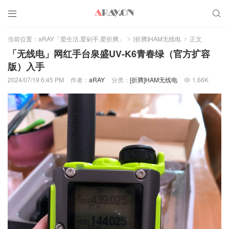


当前位置：
aRAY「爱生活.爱剁手.爱折腾」
[折腾]HAM无线电
正文
>
>
「无线电」网红手台泉盛UV-K6青春绿（官方扩容
版）入手
2024/07/19 6:45 PM
作者：
aRAY
分类：
[折腾]HAM无线电
1.66K
