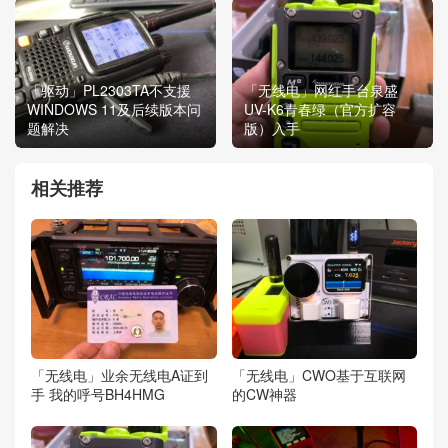
「驱动」PL2303TA不支援
「无线电」网红手台泉盛
WINDOWS 11及后续版本问
UV-K6青春绿（官方扩容
题解决
版）入手
相关推荐
「无线电」业余无线电A证到
「无线电」CWO基于互联网
手 我的呼号BH4HMG
的CW神器