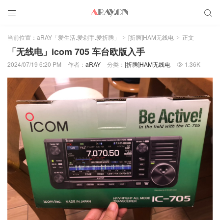


当前位置：
aRAY「爱生活.爱剁手.爱折腾」
[折腾]HAM无线电
正文
>
>
「无线电」icom 705 车台欧版入手
2024/07/19 6:20 PM
作者：
aRAY
分类：
[折腾]HAM无线电
1.36K
