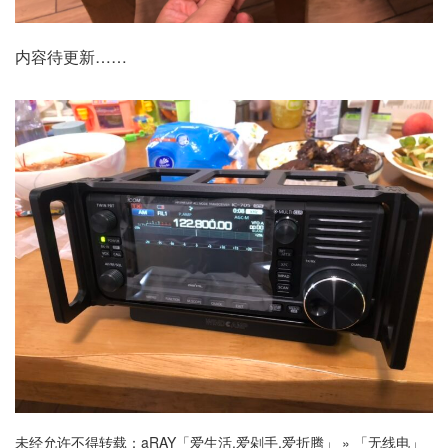
内容待更新……
未经允许不得转载：
aRAY「爱生活.爱剁手.爱折腾」
»
「无线电」