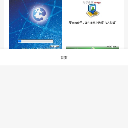
[导航]多普达领航者P660/P86
[地图]Google Maps 新增Latit
首页
0/S900专版免激活修改方法
ude纵横功能
评论
抢沙发
提交评论