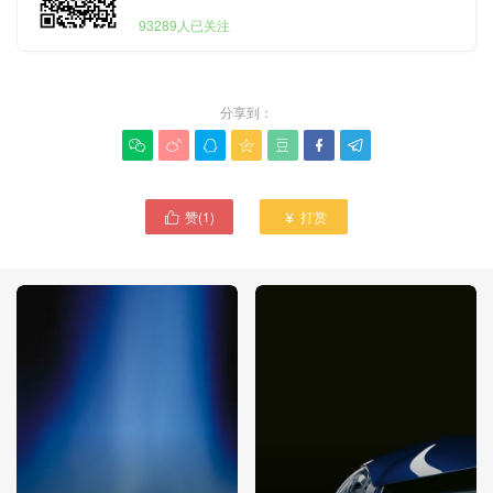
93289人已关注
分享到：







赞(
1
)
打赏

