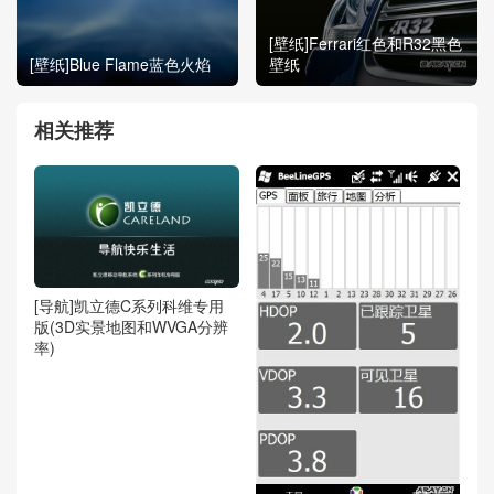
[壁纸]Ferrari红色和R32黑色
[壁纸]Blue Flame蓝色火焰
壁纸
相关推荐
[导航]凯立德C系列科维专用
版(3D实景地图和WVGA分辨
率)