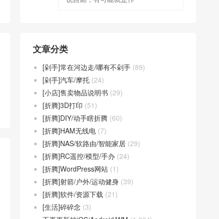
文章分类
[剁手]常在河边走/哪有不剁手
(89)
[剁手]汽车/摩托
(24)
[小店]售卖物品说明书
(29)
[折腾]3D打印
(51)
[折腾]DIY/动手瞎折腾
(60)
[折腾]HAM无线电
(7)
[折腾]NAS/软路由/智能家居
(29)
[折腾]RC遥控/模型/手办
(24)
[折腾]WordPress网站
(1)
[折腾]射箭/户外/运动健身
(39)
[折腾]软件/资源下载
(21)
[生活]碎碎念
(3)