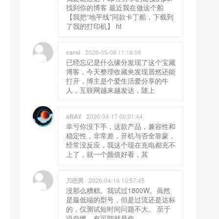
找到你的博客 最近我在做这个船
【我把“地平线”同款卡丁船，下载到
了我的打印机】 ht
carol
2026-05-08 11:18:08
已经忘记是什么缘分发现了这个宝藏
博客，今天整理收藏夹发现居然还能
打开，博主是个爱生活爱分享的牛
人，互联网越来越发达，随上
aRAY
2026-04-17 00:01:44
幸亏你没下手，这款产品，兼容性和
稳定性，非常差，开机与否全靠蒙，
经常没反应，我这个现在充电都充不
上了，就一个颜值好看，其
刀疤男
2026-04-16 10:57:45
没那么糟糕。我试过1800W。虽然
是最低端的型号，但是过流还是达标
的，仅测试短时间问题不大。 至于
说自燃，有可能就是作