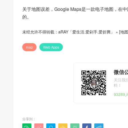
关于地图误差，Google Maps是一款电子地图
的。
未经允许不得转载：
aRAY「爱生活.爱剁手.爱折腾」
»
[地图
map
Web Apps
微信公
关注我
料！
9328
分享到：






