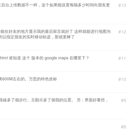
ate能在后台上传数据不一样，这个如果能设置每隔多少时间向朋友更
#13
并能在好友的地方显示我的最后留言就好了 这样就能进行地图沟
#12
所以指定朋友的实时移动轨迹，那就更棒了
post_05.html 谁知道 这个 版本的 google maps 在哪里下？
#11
600M左右的。万恶的特色坐标
#10
，路線多了個步行。主顯示多了個我的位置。 另：界面好看些，
#9
#8