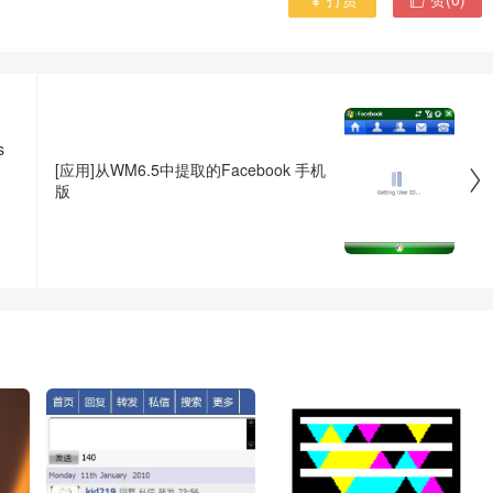

s
[应用]从WM6.5中提取的Facebook 手机

版