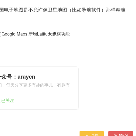
，在中国电子地图是不允许像卫星地图（比如导航软件）那样精准
]Google Maps 新增Latitude纵横功能
众号：araycn
们，每天分享更多有趣的事儿，有趣有
9人已关注
打赏
赞(
0
)
