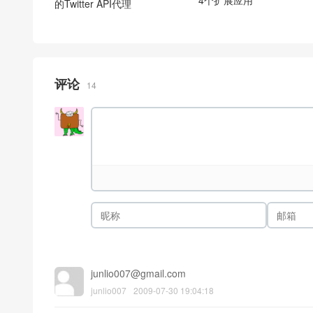
的Twitter API代理
评论
14
junlio007@gmail.com
junlio007
2009-07-30 19:04:18