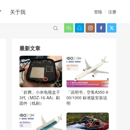
Y
关于我
登陆
注册






最新文章
「折腾」小米电视盒子
「说明书」空客A350-9
3代（MDZ-16-AA）刷
00/1000 标准版安装说
固件（线刷）
明