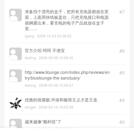
准备找个漂亮的盒子，把所有充电器都放在里
#7
面，上面用块纸板盖住，只把充电接口和电源
插脚露出来，要充电的电子产品就放在盒子
里……
igang
2009-10-23 23:38:25
官方介绍 呵呵 不便宜
#6
feeling
2008-05-09 15:56:30
http://www.ilounge.com/index.php/reviews/en
#5
try/bluelounge-the-sanctuary/
feeling
2008-05-09 15:56:07
优雅的很腐败,环保和极简主义才是王道.
#4
winger
2008-04-16 16:03:38
越来越像“瘾科技”了
#3
simple
2008-04-15 13:46:38