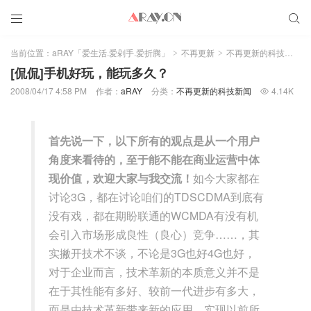


当前位置：
aRAY「爱生活.爱剁手.爱折腾」
不再更新
不再更新的科技新闻
>
>
>
[侃侃]手机好玩，能玩多久？
2008/04/17 4:58 PM
作者：
aRAY
分类：
不再更新的科技新闻
4.14K

首先说一下，以下所有的观点是从一个用户
角度来看待的，至于能不能在商业运营中体
现价值，欢迎大家与我交流！
如今大家都在
讨论3G，都在讨论咱们的TDSCDMA到底有
没有戏，都在期盼联通的WCMDA有没有机
会引入市场形成良性（良心）竞争……，其
实撇开技术不谈，不论是3G也好4G也好，
对于企业而言，技术革新的本质意义并不是
在于其性能有多好、较前一代进步有多大，
而是由技术革新带来新的应用，实现以前所