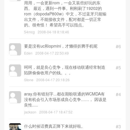
用用，一会更新rom，一会又装些好玩的东
西。 最近，遇到一件事。刚刚刷了19202的
rom（dopodaP800w）中文，不过蓝牙只能输
出文件，不能接收文件，配对都是一切正常
的。很奇怪！ 希望高手可以指点。
54mcg
2008-04-18 8:18:46
要是没有uc和opmini，才懒得折腾手机呢
#6
Eden
2008-04-17 22:50:49
呵呵，就是良心竞争，现在移动联通经常制造
#5
陷阱偷偷收用户的钱。。。
Stone
2008-04-17 20:18:26
aray.你有错别字...都在期盼联通的WCMDA有
#4
没有机会引入市场形成良心竞争……， 因该是
良性.....
jackson
2008-04-17 18:47:52
什么时候话费真正降下来就好啦。
#3