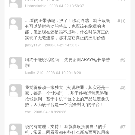
Unbreakable
2008-04-22 13:58:37
....看的正带劲呢，没了！移动终端，就应该既
#10
有可以随时移动的特点，也应该有终端的功
能，但是现在还是很不成熟，什么时候真正的
实现了无缝连接，那才是它真正的应用价值...
jacky1191
2008-04-21 14:58:37
呵终于能说话啦!呵，先要谢谢ARAY!站长辛苦
#9
啦!
kuaile1210
2008-04-19 20:18:20
我觉得移动一家独大（别说联通，其实还是一
#8
家，都是一个“老板”），基于移动运营思路和
抢钱原则，基于手机平台之上的产品注定要失
败，因为该平台是一个“完全封闭”的平台！
xhx
2008-04-18 9:20:26
说的有道理，支持！ 我就喜欢折腾自己的手
#7
机，常常上网看看都有些什么新东西可以用来