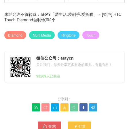
未经允许不得转载：
aRAY「爱生活.爱剁手.爱折腾」
»
[铃声] HTC
Touch Diamond自制铃声2个
Diamond
Multi Media
Ringtone
Touch
微信公众号：araycn
关注我们，每天分享更多有趣的事儿，有趣有料！
93289人已关注
分享到：







赞(
0
)
打赏

