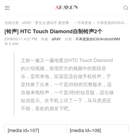


当前位置：
aRAY「爱生活.爱剁手.爱折腾」
不再更新
不再更新的iOS/Android/WM
>
>
[铃声] HTC Touch Diamond自制铃声2个
2008/05/11 4:57 PM
作者：
aRAY
分类：
不再更新的iOS/Android/WM
5.45K

之前一遍又一遍地看过HTC Touch Diamond
的介绍视频，发现官方的视频中的那段音
乐，蛮简单地，应该蛮适合做手机铃声，于
是转换了出来，一个是25秒的完整版本，适
合做来电铃声，一个是3秒的短音版，适合做
短信提示。在手机上试了一下，马马虎虎还
不错，喜欢的朋友下吧。
[media id=107]
[media id=108]