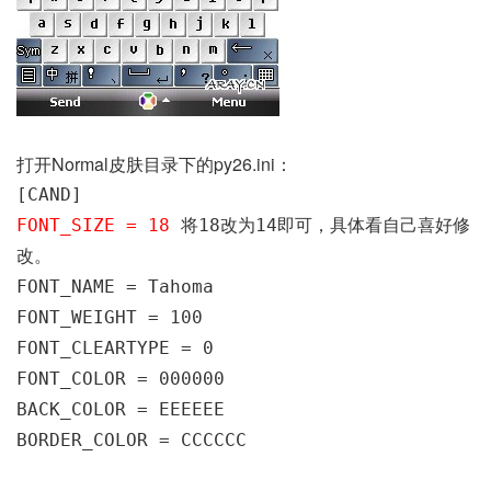
打开Normal皮肤目录下的py26.ini：
[CAND]
FONT_SIZE = 18
将18改为14即可，具体看自己喜好修
改。
FONT_NAME = Tahoma
FONT_WEIGHT = 100
FONT_CLEARTYPE = 0
FONT_COLOR = 000000
BACK_COLOR = EEEEEE
BORDER_COLOR = CCCCCC