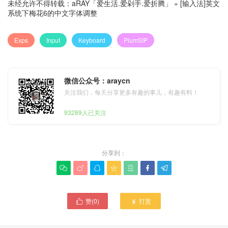
未经允许不得转载：
aRAY「爱生活.爱剁手.爱折腾」
»
[输入法]英文
系统下梅花6的中文字体调整
Exps
Input
Keyboard
PlumSIP
微信公众号：araycn
关注我们，每天分享更多有趣的事儿，有趣有料！
93289人已关注
分享到：







赞(
0
)
打赏

