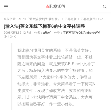


当前位置：
aRAY「爱生活.爱剁手.爱折腾」
不再更新
不再更新的iOS/Android/WM
>
>
[输入法]英文系统下梅花6的中文字体调整
2008/05/12 3:12 PM
作者：
aRAY
分类：
不再更新的iOS/Android/WM
4.34K

我比较习惯用英文的系统，不是我英文好，
而是因为英文字体看上比较简洁一些。不过
随之而来的问题，就是安装CE-Star中文补丁
之后，梅花输入法显示的中文字很难看，如
下左图所示，“大家好”的字体偏大，使得自
动撑大，非常难看。今天简单看了一下梅花6
皮肤文件，发现了修改方法，效果如有图所
示。以下方法同样适用于中文系统，大家可
以按照自己喜好，作一些小修改。