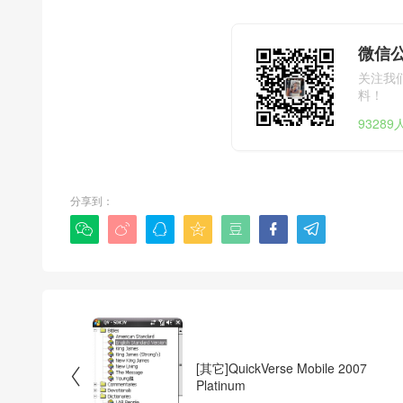
微信公
关注我
料！
9328
分享到：







[其它]QuickVerse Mobile 2007

Platinum