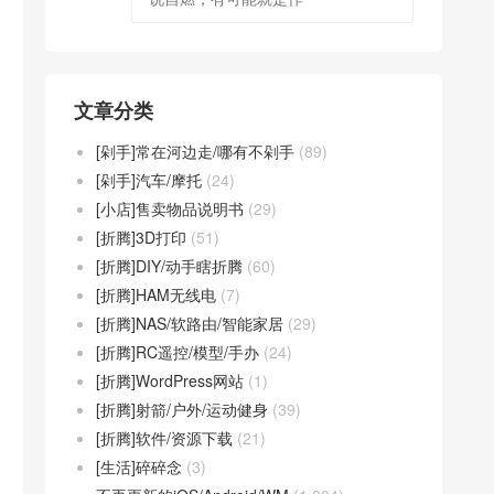
文章分类
[剁手]常在河边走/哪有不剁手
(89)
[剁手]汽车/摩托
(24)
[小店]售卖物品说明书
(29)
[折腾]3D打印
(51)
[折腾]DIY/动手瞎折腾
(60)
[折腾]HAM无线电
(7)
[折腾]NAS/软路由/智能家居
(29)
[折腾]RC遥控/模型/手办
(24)
[折腾]WordPress网站
(1)
[折腾]射箭/户外/运动健身
(39)
[折腾]软件/资源下载
(21)
[生活]碎碎念
(3)