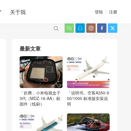
Y
关于我
登陆
注册






最新文章
「折腾」小米电视盒子
「说明书」空客A350-9
3代（MDZ-16-AA）刷
00/1000 标准版安装说
固件（线刷）
明