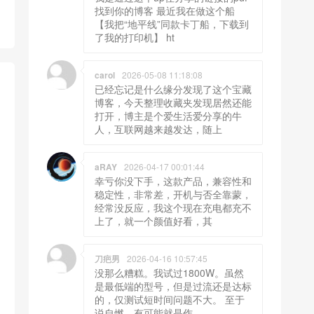
找到你的博客 最近我在做这个船
【我把“地平线”同款卡丁船，下载到
了我的打印机】 ht
carol
2026-05-08 11:18:08
已经忘记是什么缘分发现了这个宝藏
博客，今天整理收藏夹发现居然还能
打开，博主是个爱生活爱分享的牛
人，互联网越来越发达，随上
aRAY
2026-04-17 00:01:44
幸亏你没下手，这款产品，兼容性和
稳定性，非常差，开机与否全靠蒙，
经常没反应，我这个现在充电都充不
上了，就一个颜值好看，其
刀疤男
2026-04-16 10:57:45
没那么糟糕。我试过1800W。虽然
是最低端的型号，但是过流还是达标
的，仅测试短时间问题不大。 至于
说自燃，有可能就是作