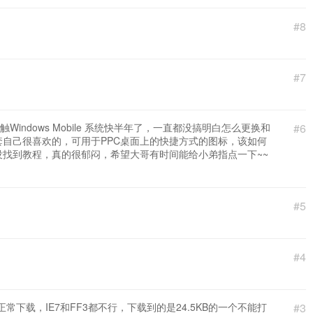
#8
#7
indows Mobile 系统快半年了，一直都没搞明白怎么更换和
#6
自己很喜欢的，可用于PPC桌面上的快捷方式的图标，该如何
找到教程，真的很郁闷，希望大哥有时间能给小弟指点一下~~
#5
#4
常下载，IE7和FF3都不行，下载到的是24.5KB的一个不能打
#3