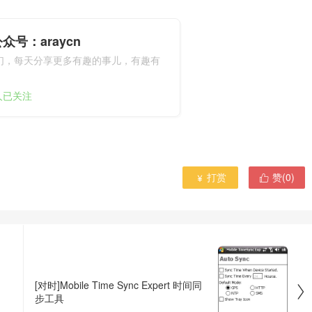
众号：araycn
们，每天分享更多有趣的事儿，有趣有
9人已关注
打赏
赞(
0
)


[对时]Mobile Time Sync Expert 时间同

步工具