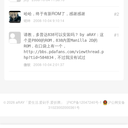
哈哈，终于有新ROM了，感谢感谢
#2
蟋蟀
2008-10-04 9:10:14
请教，多普达838可以安装吗？
#1
by aRAY：这
个是P800的ROM，838内置Manilla 2D的
ROM，在口袋上有一个，
http://bbs.pdafans.com/viewthread.p
hp?tid=584834，不过我没有试过
微软
2008-10-04 2:01:37
© 2026
aRAY「爱生活.爱剁手.爱折腾」
沪ICP备12047240号-1
沪公网安备
31023002000361号