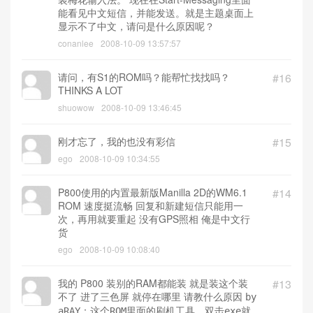
能看见中文短信，并能发送。就是主题桌面上
显示不了中文，请问是什么原因呢？
conanlee
2008-10-09 13:57:57
请问，有S1的ROM吗？能帮忙找找吗？
#16
THINKS A LOT
shuowow
2008-10-09 13:46:45
刚才忘了，我的也没有彩信
#15
ego
2008-10-09 10:34:55
P800使用的内置最新版Manilla 2D的WM6.1
#14
ROM 速度挺流畅 回复和新建短信只能用一
次，再用就要重起 没有GPS照相 俺是中文行
货
ego
2008-10-09 10:08:40
我的 P800 装别的RAM都能装 就是装这个装
#13
不了 进了三色屏 就停在哪里 请教什么原因
by
aRAY：这个ROM里面的刷机工具，双击exe就