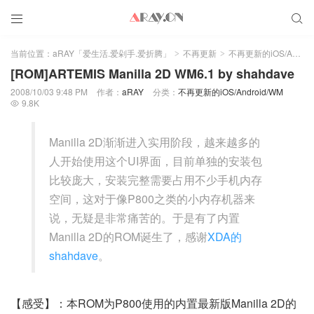


当前位置：
aRAY「爱生活.爱剁手.爱折腾」
不再更新
不再更新的iOS/Android/WM
>
>
[ROM]ARTEMIS Manilla 2D WM6.1 by shahdave
2008/10/03 9:48 PM
作者：
aRAY
分类：
不再更新的iOS/Android/WM
9.8K

Manilla 2D渐渐进入实用阶段，越来越多的
人开始使用这个UI界面，目前单独的安装包
比较庞大，安装完整需要占用不少手机内存
空间，这对于像P800之类的小内存机器来
说，无疑是非常痛苦的。于是有了内置
Manilla 2D的ROM诞生了，感谢
XDA的
shahdave
。
【感受】：本ROM为P800使用的内置最新版Manilla 2D的