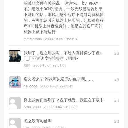
的某些文件有关的说。 谢谢先。
by aRAY：
不知道这个ROM的情况，一般无线管理器如果
不能用的话，那说明这个程序不是针对你机器
的，有可能从其它机器上拷贝的，比如很多程
序HTC机型上兼容性良好，但是在其它厂商的
机器上就不能运行
tomatomato
2008-10-05 19:20:04
我刷了，现在用的呢，不过内存好像少了点~
#6
T_T 不过速度挺流畅的，呵呵~
蟋蟀
2008-10-04 22:51:01
蛮久没来了 评论可以显示头像了啊……
#5
hellodog
2008-10-04 22:03:49
楼上的你们都刷了？说下感受，我正在下载中
#4
txxm_7809
2008-10-04 19:33:26
怎么没有彩信啊
#3
jizy
2008-10-04 11:38:10