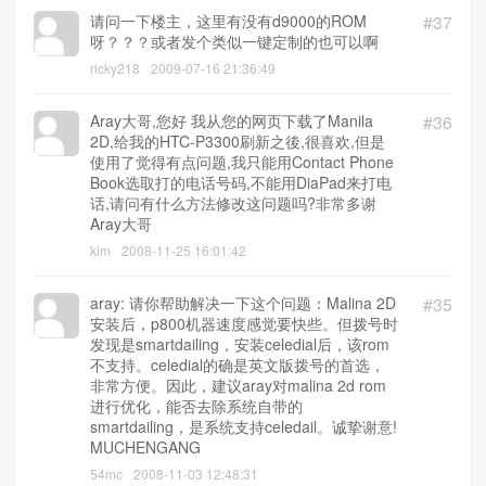
请问一下楼主，这里有没有d9000的ROM
#37
呀？？？或者发个类似一键定制的也可以啊
ricky218
2009-07-16 21:36:49
Aray大哥,您好 我从您的网页下载了Manila
#36
2D,给我的HTC-P3300刷新之後,很喜欢,但是
使用了觉得有点问题,我只能用Contact Phone
Book选取打的电话号码,不能用DiaPad来打电
话,请问有什么方法修改这问题吗?非常多谢
Aray大哥
kim
2008-11-25 16:01:42
aray: 请你帮助解决一下这个问题：Malina 2D
#35
安装后，p800机器速度感觉要快些。但拨号时
发现是smartdailing，安装celedial后，该rom
不支持。celedial的确是英文版拨号的首选，
非常方便。因此，建议aray对malina 2d rom
进行优化，能否去除系统自带的
smartdailing，是系统支持celedail。诚挚谢意!
MUCHENGANG
54mc
2008-11-03 12:48:31