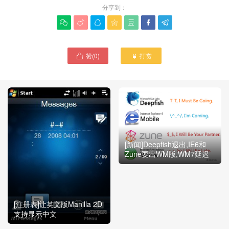
分享到：







赞(
0
)
打赏


[新闻]Deepfish退出,IE6和
Zune要出WM版,WM7延迟
[注册表]让英文版Manilla 2D
支持显示中文