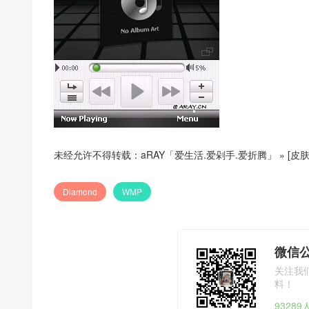
未经允许不得转载：
aRAY「爱生活.爱剁手.爱折腾」
»
[皮肤
Diamond
WMP
微信公
关注我
料！
9328