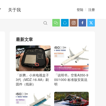
Y
关于我
登陆
注册






最新文章
「折腾」小米电视盒子
「说明书」空客A350-9
3代（MDZ-16-AA）刷
00/1000 标准版安装说
固件（线刷）
明