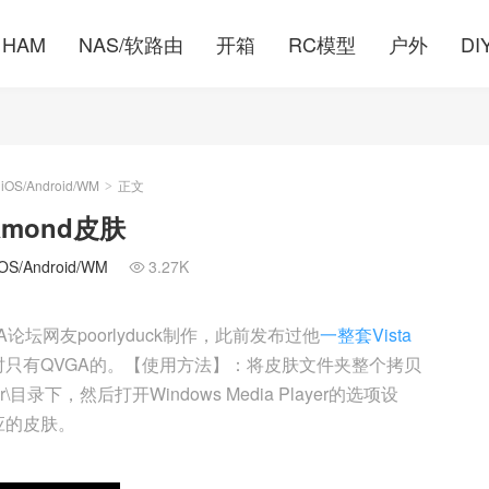
HAM
NAS/软路由
开箱
RC模型
户外
DI
S/Android/WM
正文
>
iamond皮肤
/Android/WM
3.27K

论坛网友poorlyduck制作，此前发布过他
一整套Vista
只有QVGA的。【使用方法】：将皮肤文件夹整个拷贝
Player\目录下，然后打开Windows Media Player的选项设
应的皮肤。