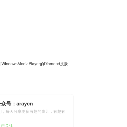
]WindowsMediaPlayer的Diamond皮肤
众号：araycn
们，每天分享更多有趣的事儿，有趣有
9人已关注