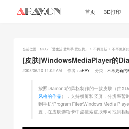
首页
3D打印
当前位置：
aRAY「爱生活.爱剁手.爱折腾」
不再更新
不再更新的iO
>
>
[皮肤]WindowsMediaPlayer的D
2008/06/10 11:02 AM
作者：
aRAY
分类：
不再更新的iOS
按照Diamond的风格制作的一款皮肤（由XDA
风格的作品
），支持横屏和竖屏，分辨率暂时
到手机\Program Files\Windows Media 
置，在皮肤选项卡中点搜索皮肤即可找到相