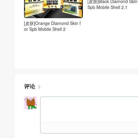
[皮肤]Black Diamond Skin 
Spb Mobile Shell 2.1
[皮肤]Orange Diamond Skin f
or Spb Mobile Shell 2
评论
3