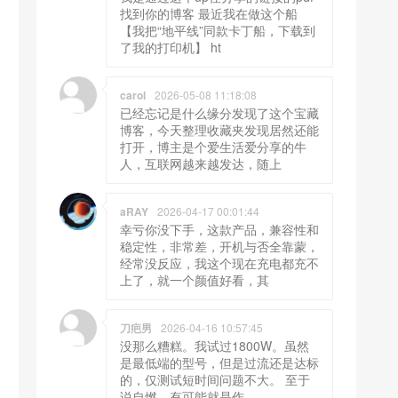
找到你的博客 最近我在做这个船
【我把“地平线”同款卡丁船，下载到
了我的打印机】 ht
carol
2026-05-08 11:18:08
已经忘记是什么缘分发现了这个宝藏
博客，今天整理收藏夹发现居然还能
打开，博主是个爱生活爱分享的牛
人，互联网越来越发达，随上
aRAY
2026-04-17 00:01:44
幸亏你没下手，这款产品，兼容性和
稳定性，非常差，开机与否全靠蒙，
经常没反应，我这个现在充电都充不
上了，就一个颜值好看，其
刀疤男
2026-04-16 10:57:45
没那么糟糕。我试过1800W。虽然
是最低端的型号，但是过流还是达标
的，仅测试短时间问题不大。 至于
说自燃，有可能就是作