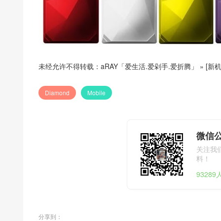
未经允许不得转载：
aRAY「爱生活.爱剁手.爱折腾」
»
[新机
Diamond
Mobile
微信公
关注我
料！
9328
分享到：