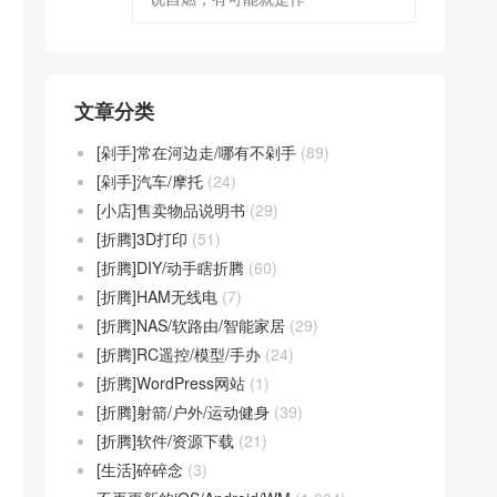
文章分类
[剁手]常在河边走/哪有不剁手
(89)
[剁手]汽车/摩托
(24)
[小店]售卖物品说明书
(29)
[折腾]3D打印
(51)
[折腾]DIY/动手瞎折腾
(60)
[折腾]HAM无线电
(7)
[折腾]NAS/软路由/智能家居
(29)
[折腾]RC遥控/模型/手办
(24)
[折腾]WordPress网站
(1)
[折腾]射箭/户外/运动健身
(39)
[折腾]软件/资源下载
(21)
[生活]碎碎念
(3)