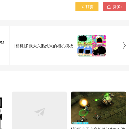
打赏
赞(
0
)


WM

[相机]多款大头贴效果的相机模板