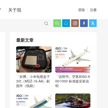
Y
关于我
登陆
注册






最新文章
「折腾」小米电视盒子
「说明书」空客A350-9
3代（MDZ-16-AA）刷
00/1000 标准版安装说
固件（线刷）
明