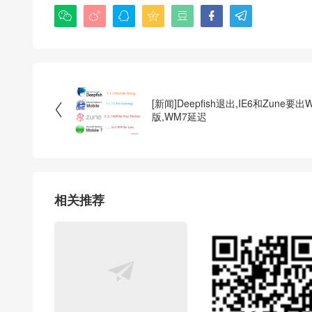







[新闻]Deepfish退出,IE6和Zune要出

版,WM7延迟
相关推荐