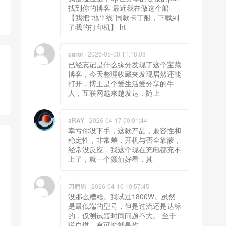
找到你的博客 最近我在做这个船
【我把“地平线”同款卡丁船，下载到
了我的打印机】 ht
carol
2026-05-08 11:18:08
已经忘记是什么缘分发现了这个宝藏
博客，今天整理收藏夹发现居然还能
打开，博主是个爱生活爱分享的牛
人，互联网越来越发达，随上
aRAY
2026-04-17 00:01:44
幸亏你没下手，这款产品，兼容性和
稳定性，非常差，开机与否全靠蒙，
经常没反应，我这个现在充电都充不
上了，就一个颜值好看，其
刀疤男
2026-04-16 10:57:45
没那么糟糕。我试过1800W。虽然
是最低端的型号，但是过流还是达标
的，仅测试短时间问题不大。 至于
说自燃，有可能就是作