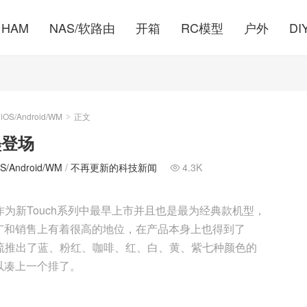
HAM
NAS/软路由
开箱
RC模型
户外
DI
S/Android/WM
正文
>
墨登场
Android/WM
/
不再更新的科技新闻
4.3K

，作为新Touch系列中最早上市并且也是最为经典款机型，
推广和销售上有着很高的地位，在产品本身上也得到了
尚潮流推出了蓝、粉红、咖啡、红、白、黄、紫七种颜色的
可以凑上一个排了。