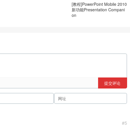
[教程]PowerPoint Mobile 2010
新功能Presentation Compani
on
提交评论
#5